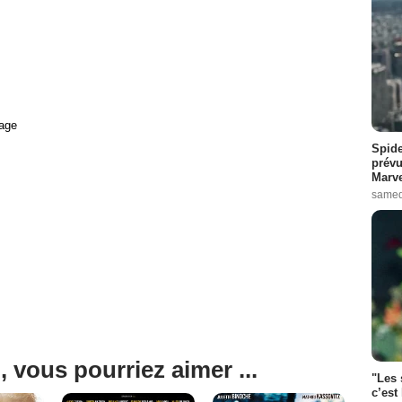
age
Spide
prévu
Marve
samed
, vous pourriez aimer ...
"Les 
c’est