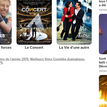
tous 
a été 
samed
 forces
Le Concert
La Vie d'une autre
Sorti
ilms de l'année 1979
,
Meilleurs films Comédie dramatique
,
failli
79
.
Décou
samed