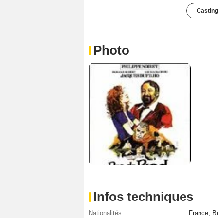
Casting
Photo
Infos techniques
Nationalités
France
,
Be