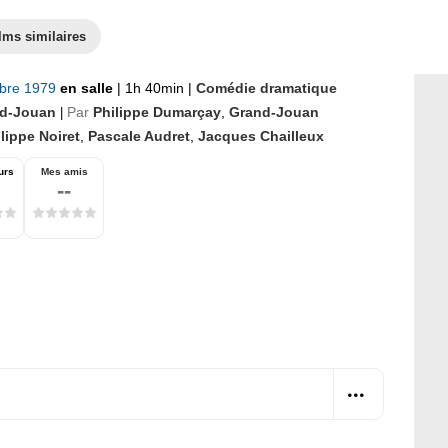
lms similaires
bre 1979
en salle
|
1h 40min
|
Comédie dramatique
d-Jouan
Par
Philippe Dumarçay
,
Grand-Jouan
|
lippe Noiret
,
Pascale Audret
,
Jacques Chailleux
urs
Mes amis
--