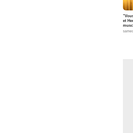
"Vous
et He
muscl
samed