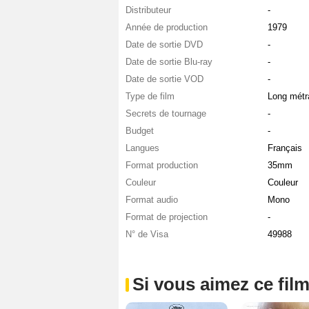
Distributeur
-
Année de production
1979
Date de sortie DVD
-
Date de sortie Blu-ray
-
Date de sortie VOD
-
Type de film
Long métr
Secrets de tournage
-
Budget
-
Langues
Français
Format production
35mm
Couleur
Couleur
Format audio
Mono
Format de projection
-
N° de Visa
49988
Si vous aimez ce film