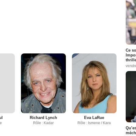
Ce so
Impos
thrill
vendr
ul
Richard Lynch
Eva LaRue
re
Rôle : Kadar
Rôle : Ismene / Kara
Qu’es
méch