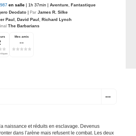
 1987
en salle
|
1h 37min
|
Aventure
,
Fantastique
ero Deodato
Par
James R. Silke
|
er Paul
,
David Paul
,
Richard Lynch
ginal
The Barbarians
eurs
Mes amis
2
--
ritiques
 la naissance et réduits en esclavage. Devenus
ffronter dans l'arène mais refusent le combat. Les deux