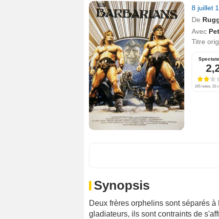
8 juillet
De
Rugg
Avec
Pet
Titre ori
Spectat
2,
165 notes, 33 c
Synopsis
Deux frères orphelins sont séparés à
gladiateurs, ils sont contraints de s'a