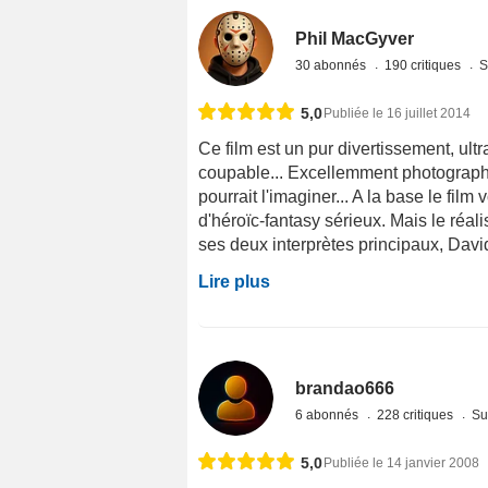
Phil MacGyver
30 abonnés
190 critiques
S
5,0
Publiée le 16 juillet 2014
Ce film est un pur divertissement, ult
coupable... Excellemment photographié
pourrait l'imaginer... A la base le film
d'héroïc-fantasy sérieux. Mais le réa
ses deux interprètes principaux, David 
Lire plus
brandao666
6 abonnés
228 critiques
Su
5,0
Publiée le 14 janvier 2008