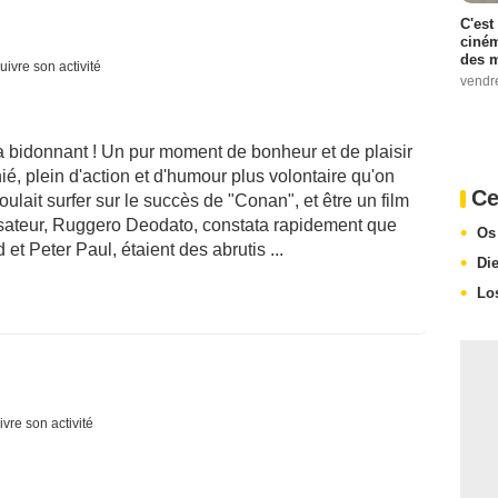
C'est
ciném
des m
uivre son activité
vendr
ra bidonnant ! Un pur moment de bonheur et de plaisir
, plein d'action et d'humour plus volontaire qu'on
Ce
 voulait surfer sur le succès de "Conan", et être un film
lisateur, Ruggero Deodato, constata rapidement que
Os
et Peter Paul, étaient des abrutis ...
Di
Lo
ivre son activité