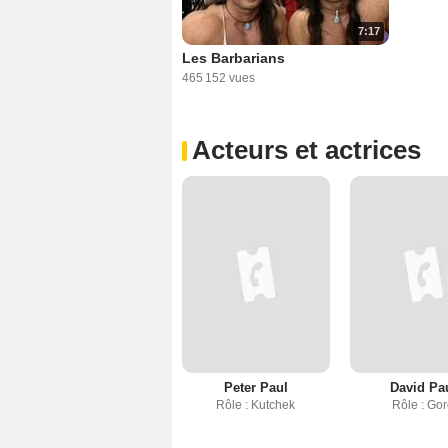
7:17
Les Barbarians
465 152 vues
Acteurs et actrices
Peter Paul
David Pa
Rôle : Kutchek
Rôle : Go