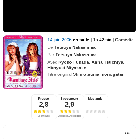
14 juin 2006
en salle
|
1h 42min
|
Comédie
De
Tetsuya Nakashima
|
Par
Tetsuya Nakashima
Avec
Kyoko Fukada
,
Anna Tsuchiya
,
Hiroyuki Miyasako
Titre original
Shimotsuma monogatari
Presse
Spectateurs
Mes amis
2,8
2,9
--
16 critiques
256 notes, 36 critiques