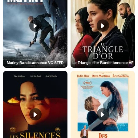
Mutiny Bande-annonce VO STFR
Le Triangle d'or Bande-annonce VF