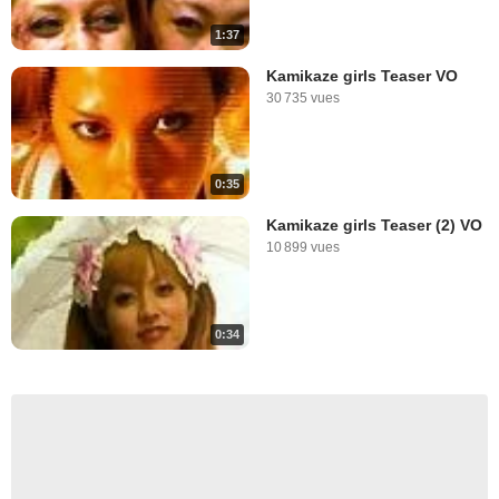
1:37
Kamikaze girls Teaser VO
30 735 vues
0:35
Kamikaze girls Teaser (2) VO
10 899 vues
0:34