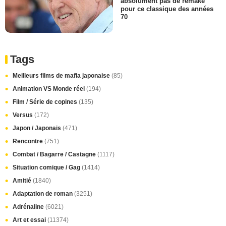
absolument pas de remake
pour ce classique des années
70
Tags
Meilleurs films de mafia japonaise
(85)
Animation VS Monde réel
(194)
Film / Série de copines
(135)
Versus
(172)
Japon / Japonais
(471)
Rencontre
(751)
Combat / Bagarre / Castagne
(1117)
Situation comique / Gag
(1414)
Amitié
(1840)
Adaptation de roman
(3251)
Adrénaline
(6021)
Art et essai
(11374)