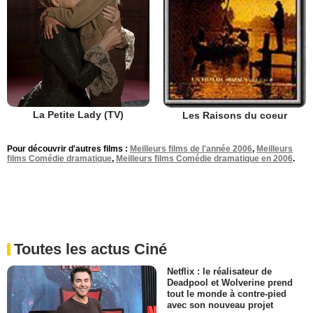
La Petite Lady (TV)
Les Raisons du coeur
Pour découvrir d'autres films :
Meilleurs films de l'année 2006
,
Meilleurs
films Comédie dramatique
,
Meilleurs films Comédie dramatique en 2006
.
Toutes les actus Ciné
Netflix : le réalisateur de
Deadpool et Wolverine prend
tout le monde à contre-pied
avec son nouveau projet