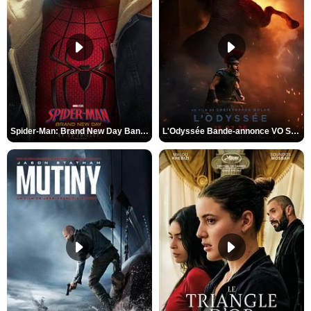
Spider-Man: Brand New Day Bande-annonce VO STFR
L'Odyssée Bande-annonce VO STFR