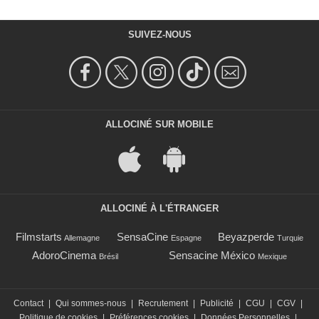
SUIVEZ-NOUS
ALLOCINÉ SUR MOBILE
ALLOCINÉ À L'ÉTRANGER
Filmstarts
SensaCine
Beyazperde
Allemagne
Espagne
Turquie
AdoroCinema
Sensacine México
Brésil
Mexique
Contact
|
Qui sommes-nous
|
Recrutement
|
Publicité
|
CGU
|
CGV
|
Politique de cookies
|
Préférences cookies
|
Données Personnelles
|