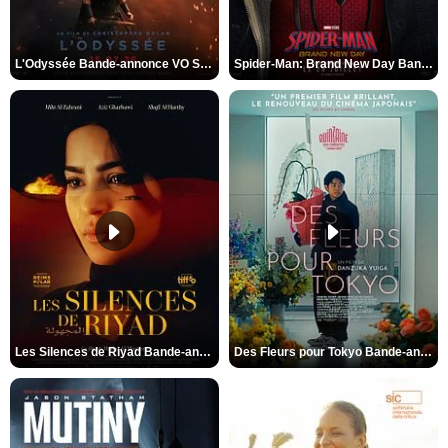
L'Odyssée Bande-annonce VO STFR
Spider-Man: Brand New Day Bande-annonce VO STFR
Les Silences de Riyad Bande-annonce VO STFR
Des Fleurs pour Tokyo Bande-annonce VO STFR