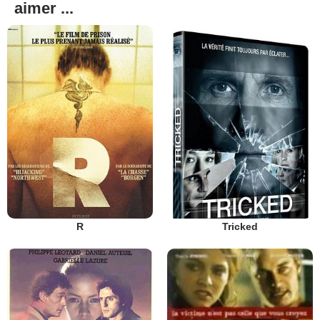
aimer ...
R
Tricked