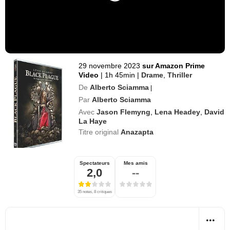
29 novembre 2023
sur Amazon Prime
Video
|
1h 45min
|
Drame
,
Thriller
De
Alberto Sciamma
|
Par
Alberto Sciamma
Avec
Jason Flemyng
,
Lena Headey
,
David
La Haye
Titre original
Anazapta
Spectateurs
Mes amis
2,0
--
35 notes, 8 critiques