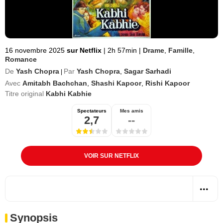
16 novembre 2025
sur Netflix
|
2h 57min
|
Drame
,
Famille
,
Romance
De
Yash Chopra
Par
Yash Chopra
,
Sagar Sarhadi
|
Avec
Amitabh Bachchan
,
Shashi Kapoor
,
Rishi Kapoor
Titre original
Kabhi Kabhie
Spectateurs
Mes amis
2,7
--
VOIR SUR NETFLIX
Synopsis