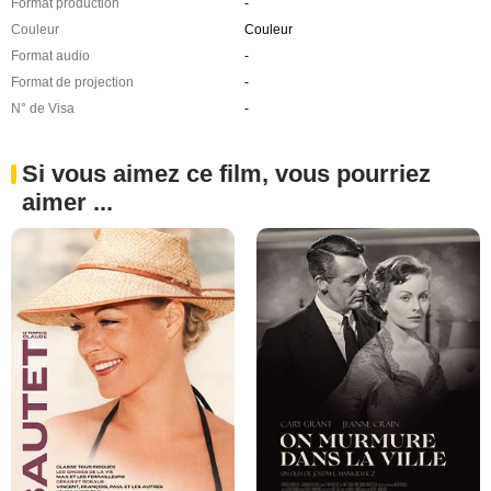
Format production
-
Couleur
Couleur
Format audio
-
Format de projection
-
N° de Visa
-
Si vous aimez ce film, vous pourriez
aimer ...