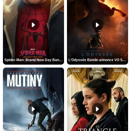
Spider-Man: Brand New Day Bande-annonce VO STFR
L'Odyssée Bande-annonce VO STFR