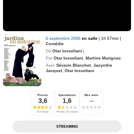
6 septembre 2006
en salle
|
1h 57min
|
Comédie
De
Otar Iosseliani
|
Par
Otar Iosseliani
,
Martine Marignac
Avec
Séverin Blanchet
,
Jacynthe
Jacquet
,
Otar Iosseliani
Presse
Spectateurs
Mes amis
3,6
1,6
--
23 critiques
69 notes, 24 critiques
STREAMING