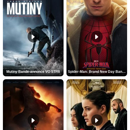
Mutiny Bande-annonce VO STFR
Spider-Man: Brand New Day Bande-annonce VO STFR