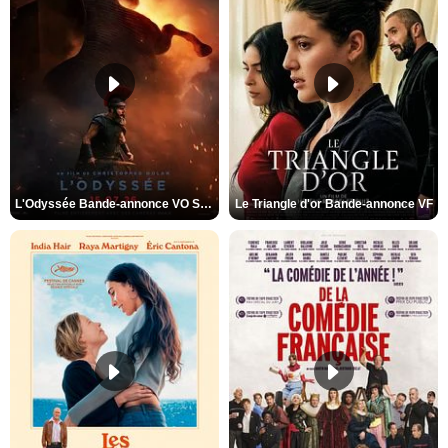
L'Odyssée Bande-annonce VO STFR
Le Triangle d'or Bande-annonce VF