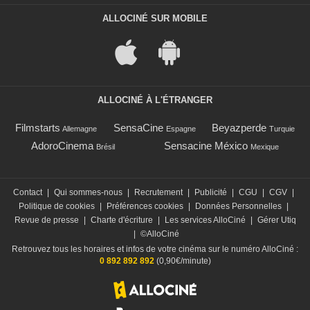
ALLOCINÉ SUR MOBILE
ALLOCINÉ À L'ÉTRANGER
Filmstarts
SensaCine
Beyazperde
Allemagne
Espagne
Turquie
AdoroCinema
Sensacine México
Brésil
Mexique
Contact
|
Qui sommes-nous
|
Recrutement
|
Publicité
|
CGU
|
CGV
|
Politique de cookies
|
Préférences cookies
|
Données Personnelles
|
Revue de presse
|
Charte d'écriture
|
Les services AlloCiné
|
Gérer Utiq
|
©AlloCiné
Retrouvez tous les horaires et infos de votre cinéma sur le numéro AlloCiné :
0 892 892 892
(0,90€/minute)