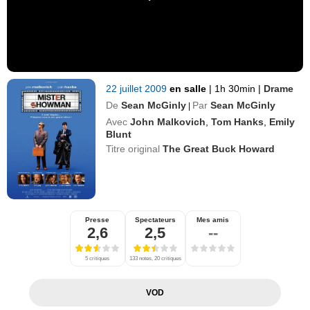
22 juillet 2009
en salle
|
1h 30min
|
Drame
De
Sean McGinly
Par
Sean McGinly
|
Avec
John Malkovich
,
Tom Hanks
,
Emily
Blunt
Titre original
The Great Buck Howard
Presse
Spectateurs
Mes amis
2,6
2,5
--
5 critiques
133 notes, 20 critiques
VOD