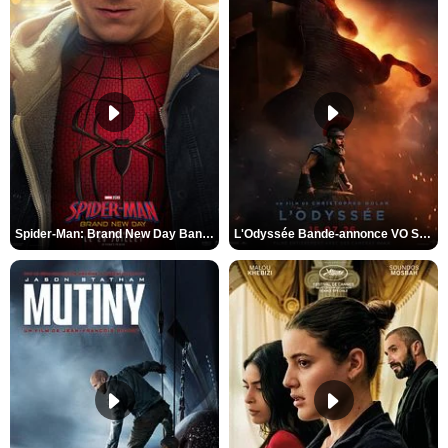
Spider-Man: Brand New Day Bande-annonce VO STFR
L'Odyssée Bande-annonce VO STFR