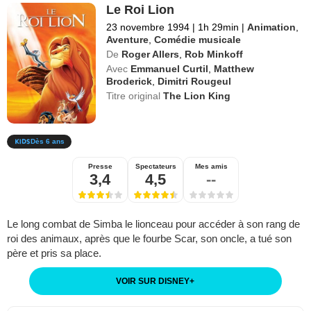
Le Roi Lion
23 novembre 1994
|
1h 29min
|
Animation
,
Aventure
,
Comédie musicale
De
Roger Allers
,
Rob Minkoff
Avec
Emmanuel Curtil
,
Matthew
Broderick
,
Dimitri Rougeul
Titre original
The Lion King
Dès 6 ans
Presse
Spectateurs
Mes amis
3,4
4,5
--
Le long combat de Simba le lionceau pour accéder à son rang de
roi des animaux, après que le fourbe Scar, son oncle, a tué son
père et pris sa place.
VOIR SUR DISNEY
+