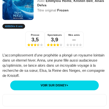
Avec
Emmylou Homs
,
Kristen Bell
,
Anaïs
Delva
Titre original
Frozen
Dès 6 ans
Presse
Spectateurs
Mes amis
3,5
3,9
--
L’accomplissement d’une prophétie a plongé un royaume lointain
dans un éternel hiver. Anna, une jeune fille aussi audacieuse
qu’optimiste, se lance alors dans un incroyable voyage à la
recherche de sa sœur, Elsa, la Reine des Neiges, en compagnie
de Kristoff.
VOIR SUR DISNEY
+