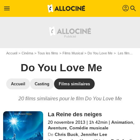
profil
menu
search
Accueil
Cinéma
Tous les films
Films Musical
Do You Love Me
Les films similaires à "Do You Love Me"
Do You Love Me
Accueil
Casting
Films similaires
20 films similaires pour le film Do You Love Me
La Reine des neiges
20 novembre 2013
|
1h 42min
|
Animation
,
Aventure
,
Comédie musicale
De
Chris Buck
,
Jennifer Lee