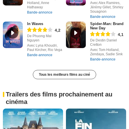
Holland, Anne
Avec Alex Ramires,
Hathaway
Jérémy Gillet, Shirley
Souagnon
Bande-annonce
Bande-annonce
In Waves
Spider-Man: Brand
New Day
4,2
4,1
De Phuong Mai
Nguyen
De Destin Daniel
Cretton
Avec Lyna Khoudri,
Paul Kircher, Rio Vega
Avec Tom Holland,
Zendaya, Sadie Sink
Bande-annonce
Bande-annonce
Tous les meilleurs films au ciné
Trailers des films prochainement au
cinéma