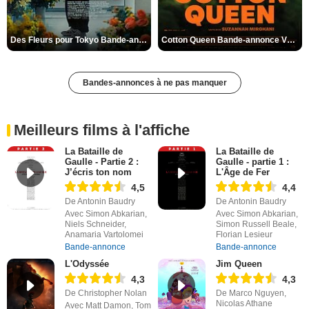
Des Fleurs pour Tokyo Bande-annonce VO STFR
Cotton Queen Bande-annonce VO STFR
Bandes-annonces à ne pas manquer
Meilleurs films à l'affiche
La Bataille de
La Bataille de
Gaulle - Partie 2 :
Gaulle - partie 1 :
J’écris ton nom
L'Âge de Fer
4,5
4,4
De Antonin Baudry
De Antonin Baudry
Avec Simon Abkarian,
Avec Simon Abkarian,
Niels Schneider,
Simon Russell Beale,
Anamaria Vartolomei
Florian Lesieur
Bande-annonce
Bande-annonce
L'Odyssée
Jim Queen
4,3
4,3
De Christopher Nolan
De Marco Nguyen,
Nicolas Athane
Avec Matt Damon, Tom