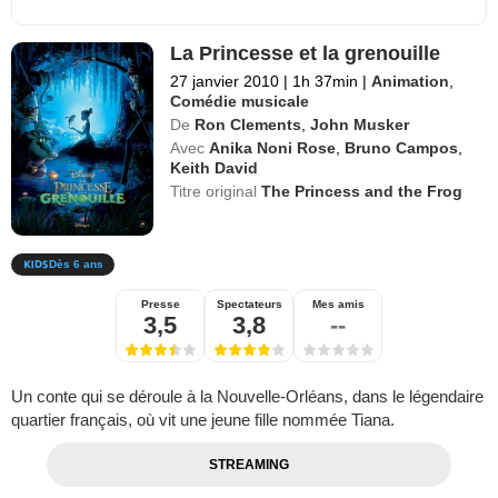
La Princesse et la grenouille
27 janvier 2010
|
1h 37min
|
Animation
,
Comédie musicale
De
Ron Clements
,
John Musker
Avec
Anika Noni Rose
,
Bruno Campos
,
Keith David
Titre original
The Princess and the Frog
Dès 6 ans
Presse
Spectateurs
Mes amis
3,5
3,8
--
Un conte qui se déroule à la Nouvelle-Orléans, dans le légendaire
quartier français, où vit une jeune fille nommée Tiana.
STREAMING