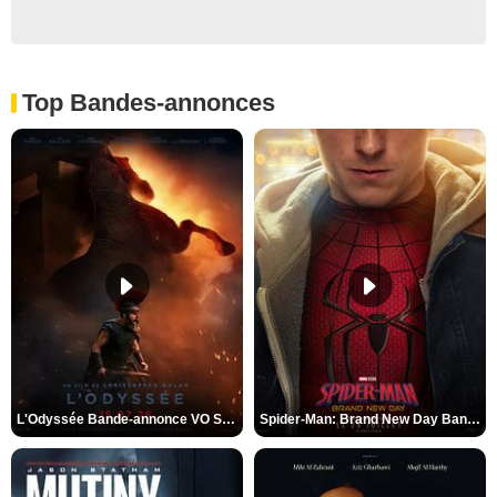
Top Bandes-annonces
L'Odyssée Bande-annonce VO STFR
Spider-Man: Brand New Day Bande-annonce VO STFR