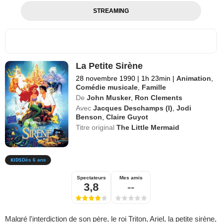
STREAMING
La Petite Sirène
28 novembre 1990
|
1h 23min
|
Animation
,
Comédie musicale
,
Famille
De
John Musker
,
Ron Clements
Avec
Jacques Deschamps (I)
,
Jodi
Benson
,
Claire Guyot
Titre original
The Little Mermaid
Dès 6 ans
Spectateurs
Mes amis
3,8
--
Malgré l'interdiction de son père, le roi Triton, Ariel, la petite sirène,