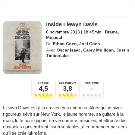
Inside Llewyn Davis
6 novembre 2013
|
1h 45min
|
Drame
,
Musical
De
Ethan Coen
,
Joel Coen
Avec
Oscar Isaac
,
Carey Mulligan
,
Justin
Timberlake
Presse
Spectateurs
Mes amis
4,5
3,8
--
Llewyn Davis est à la croisée des chemins. Alors qu'un hiver
rigoureux sévit sur New York, le jeune homme, sa guitare à la
main, lutte pour gagner sa vie comme musicien, et affronte des
obstacles qui semblent insurmontables, à commencer par ceux
qu'il se crée lui-même.