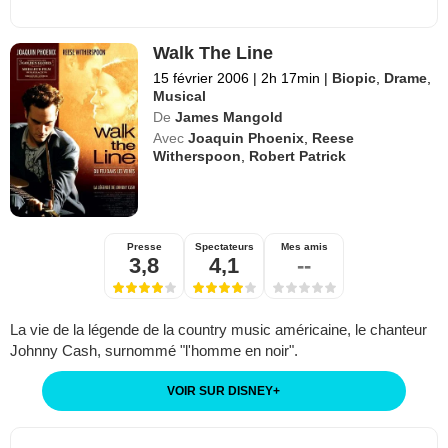
Walk The Line
15 février 2006
|
2h 17min
|
Biopic
,
Drame
,
Musical
De
James Mangold
Avec
Joaquin Phoenix
,
Reese
Witherspoon
,
Robert Patrick
Presse
Spectateurs
Mes amis
3,8
4,1
--
La vie de la légende de la country music américaine, le chanteur
Johnny Cash, surnommé "l'homme en noir".
VOIR SUR DISNEY
+