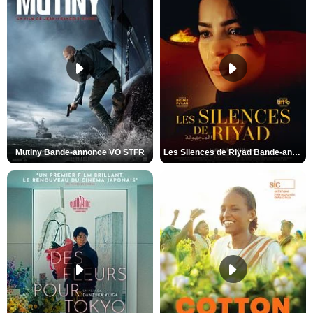
Mutiny Bande-annonce VO STFR
Les Silences de Riyad Bande-annonce VO STFR