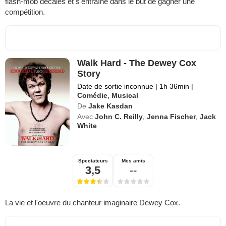
flash-mob décalés et s'entraîne dans le but de gagner une
compétition.
Walk Hard - The Dewey Cox
Story
Date de sortie inconnue
|
1h 36min
|
Comédie
,
Musical
De
Jake Kasdan
Avec
John C. Reilly
,
Jenna Fischer
,
Jack
White
Spectateurs
Mes amis
3,5
--
La vie et l'oeuvre du chanteur imaginaire Dewey Cox.