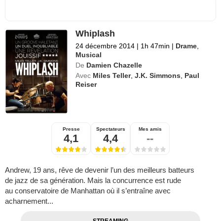
Whiplash
24 décembre 2014
|
1h 47min
|
Drame
,
Musical
De
Damien Chazelle
Avec
Miles Teller
,
J.K. Simmons
,
Paul
Reiser
Presse
Spectateurs
Mes amis
4,1
4,4
--
Andrew, 19 ans, rêve de devenir l’un des meilleurs batteurs
de jazz de sa génération. Mais la concurrence est rude
au conservatoire de Manhattan où il s’entraîne avec
acharnement...
STREAMING