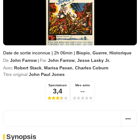
Date de sortie inconnue
|
2h 06min
|
Biopic
,
Guerre
,
Historique
De
John Farrow
Par
John Farrow
,
Jesse Lasky Jr.
|
Avec
Robert Stack
,
Marisa Pavan
,
Charles Coburn
Titre original
John Paul Jones
Spectateurs
Mes amis
3,4
--
Synopsis