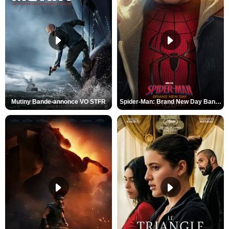
Mutiny Bande-annonce VO STFR
Spider-Man: Brand New Day Bande-annonce VO STFR