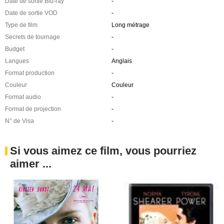
Date de sortie Blu-ray
-
Date de sortie VOD
-
Type de film
Long métrage
Secrets de tournage
-
Budget
-
Langues
Anglais
Format production
-
Couleur
Couleur
Format audio
-
Format de projection
-
N° de Visa
-
Si vous aimez ce film, vous pourriez
aimer ...