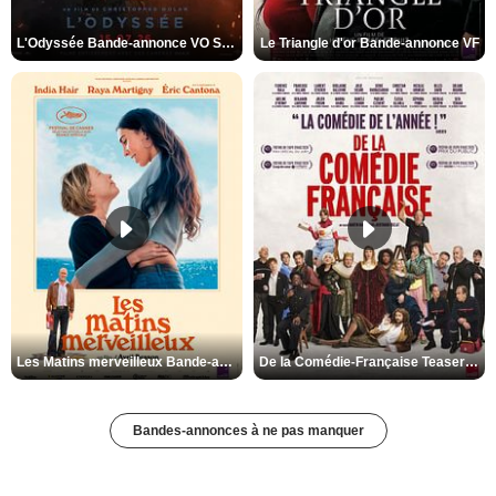
L'Odyssée Bande-annonce VO STFR
Le Triangle d'or Bande-annonce VF
Les Matins merveilleux Bande-annonce VF
De la Comédie-Française Teaser VF
Bandes-annonces à ne pas manquer