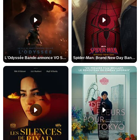
L'Odyssée Bande-annonce VO STFR
Spider-Man: Brand New Day Bande-annonce VO STFR