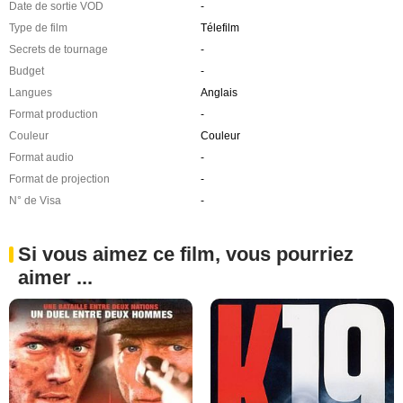
Date de sortie VOD
-
Type de film
Télefilm
Secrets de tournage
-
Budget
-
Langues
Anglais
Format production
-
Couleur
Couleur
Format audio
-
Format de projection
-
N° de Visa
-
Si vous aimez ce film, vous pourriez
aimer ...