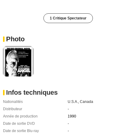
1 Critique Spectateur
Photo
Infos techniques
Nationalités
U.S.A.
,
Canada
Distributeur
-
Année de production
1990
Date de sortie DVD
-
Date de sortie Blu-ray
-