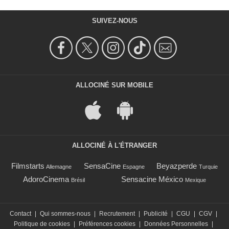
SUIVEZ-NOUS
ALLOCINÉ SUR MOBILE
ALLOCINÉ À L'ÉTRANGER
Filmstarts
SensaCine
Beyazperde
Allemagne
Espagne
Turquie
AdoroCinema
Sensacine México
Brésil
Mexique
Contact
|
Qui sommes-nous
|
Recrutement
|
Publicité
|
CGU
|
CGV
|
Politique de cookies
|
Préférences cookies
|
Données Personnelles
|