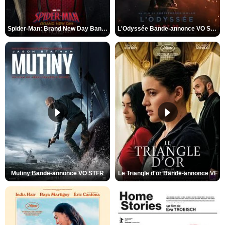
Spider-Man: Brand New Day Bande-annonce VO STFR
L'Odyssée Bande-annonce VO STFR
Mutiny Bande-annonce VO STFR
Le Triangle d'or Bande-annonce VF