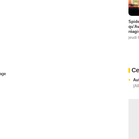
Spide
qu'A
réagi
jeudi 
Ce
age
Auf
(Al