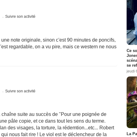
s
Suivre son activité
une note originale, sinon c'est 90 minutes de poncifs,
. C'est regardable, on a vu pire, mais ce western ne nous
Ce so
Jones
scéna
se re
jeudi 
s
Suivre son activité
a chaîne suite au succès de "Pour une poignée de
'une pâle copie, et ce dans tout les sens du terme.
 des visages, la torture, la rédemtion...etc... Robert
La Pa
ui nous fait rire ! Le viol est le déclencheur de la