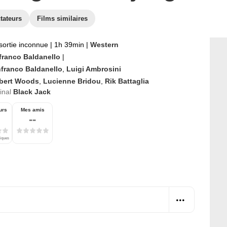
tateurs
Films similaires
sortie inconnue
|
1h 39min
|
Western
franco Baldanello
|
franco Baldanello
,
Luigi Ambrosini
bert Woods
,
Lucienne Bridou
,
Rik Battaglia
ginal
Black Jack
urs
Mes amis
--
tiques