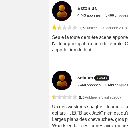
Estonius
4 743 abonnés
5 466 critique
1,5
Publiée le 20 octobre 2018
Seule la toute dernière scène apporte 
l'acteur principal n'a rien de terrible
apporte rien du tout.
selenie
7 460 abonnés
6 689 critique
0,5
Publiée le 3 juillet 2007
Un des westerns spaghetti tourné à l
dollars"... Et "Black Jack" n'en est qu
Larges plans des chevauchée, gros plan
Woods en fait des tonnes avec un rire q