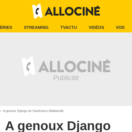
ÉRIES
STREAMING
TVACTU
VIDÉOS
VOD
A genoux Django de Gianfranco Baldanello
A genoux Django