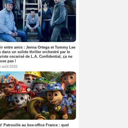
ir entre amis : Jenna Ortega et Tommy Lee
 dans un solide thriller orchestré par le
riste oscarisé de L.A. Confidential, ça ne
fuse pas !
6 août 2026
t' Patrouille au box-office France : quel