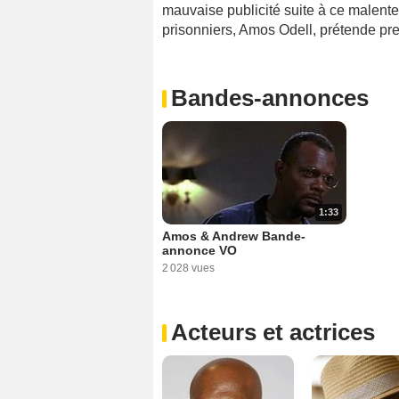
mauvaise publicité suite à ce malente
prisonniers, Amos Odell, prétende pr
Bandes-annonces
1:33
Amos & Andrew Bande-
annonce VO
2 028 vues
Acteurs et actrices