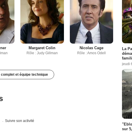
rner
Margaret Colin
Nicolas Cage
La Pa
llman
Rôle : Judy Gillman
Rôle : Amos Odell
démar
famil
jeudi 
 complet et équipe technique
s
s
Suivre son activité
"Eblo
sur 5