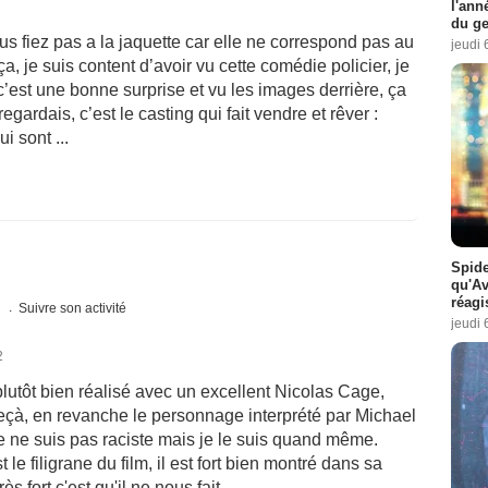
l'ann
du ge
us fiez pas a la jaquette car elle ne correspond pas au
jeudi 
 ça, je suis content d’avoir vu cette comédie policier, je
 c’est une bonne surprise et vu les images derrière, ça
egardais, c’est le casting qui fait vendre et rêver :
 sont ...
Spide
qu'A
réagi
s
Suivre son activité
jeudi 
2
plutôt bien réalisé avec un excellent Nicolas Cage,
çà, en revanche le personnage interprété par Michael
je ne suis pas raciste mais je le suis quand même.
le filigrane du film, il est fort bien montré dans sa
ès fort c'est qu'il ne nous fait ...