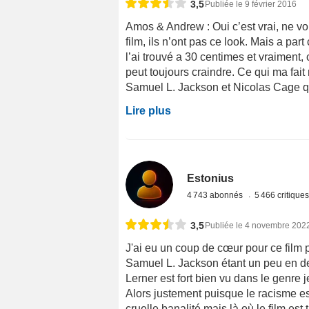
3,5
Publiée le 9 février 2016
Amos & Andrew : Oui c’est vrai, ne vo
film, ils n’ont pas ce look. Mais a part
l’ai trouvé a 30 centimes et vraiment,
peut toujours craindre. Ce qui ma fait r
Samuel L. Jackson et Nicolas Cage qui
Lire plus
Estonius
4 743 abonnés
5 466 critique
3,5
Publiée le 4 novembre 202
J'ai eu un coup de cœur pour ce film 
Samuel L. Jackson étant un peu en de
Lerner est fort bien vu dans le genre 
Alors justement puisque le racisme est 
cruelle banalité mais là où le film est tr