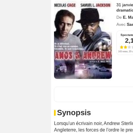
31 janvi
dramati
De
E. M
Avec
Sa
Spectat
2,
143 notes, 20 c
Synopsis
Lorsqu'un écrivain noir, Andrew Ster
Angleterre, les forces de l'ordre le 