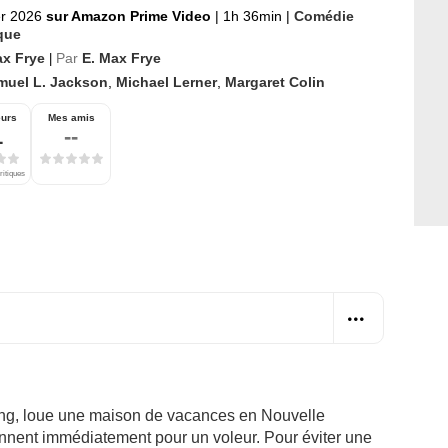
er 2026
sur Amazon Prime Video
|
1h 36min
|
Comédie
que
ax Frye
Par
E. Max Frye
|
muel L. Jackson
,
Michael Lerner
,
Margaret Colin
eurs
Mes amis
1
--
ritiques
ling, loue une maison de vacances en Nouvelle
prennent immédiatement pour un voleur. Pour éviter une