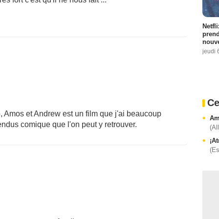
Netfl
prend
nouve
jeudi 
Ce
, Amos et Andrew est un film que j'ai beaucoup
Am
ndus comique que l'on peut y retrouver.
(Al
¡At
(E