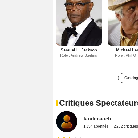
Samuel L. Jackson
Michael Le
Rôle : Andrew Sterling
Rôle : Phil Gi
Casting
Critiques Spectateur
fandecaoch
1 154 abonnés
2 232 critique