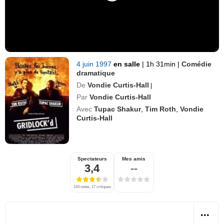
4 juin 1997
en salle
|
1h 31min
|
Comédie
dramatique
De
Vondie Curtis-Hall
|
Par
Vondie Curtis-Hall
Avec
Tupac Shakur
,
Tim Roth
,
Vondie
Curtis-Hall
Spectateurs
Mes amis
3,4
--
144 notes, 17 critiques