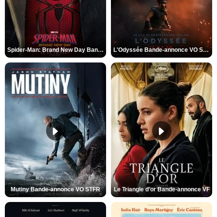
Spider-Man: Brand New Day Bande-annonce VO STFR
L'Odyssée Bande-annonce VO STFR
Mutiny Bande-annonce VO STFR
Le Triangle d'or Bande-annonce VF