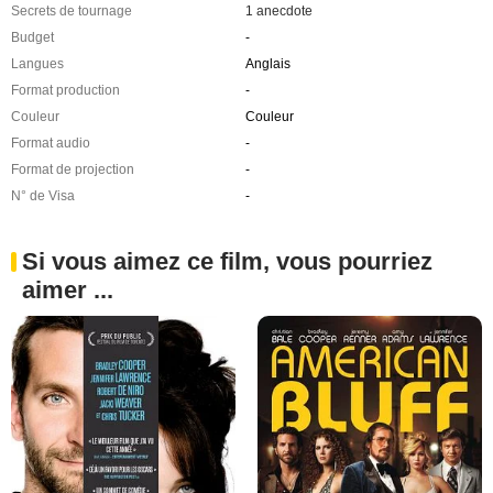
Secrets de tournage
1 anecdote
Budget
-
Langues
Anglais
Format production
-
Couleur
Couleur
Format audio
-
Format de projection
-
N° de Visa
-
Si vous aimez ce film, vous pourriez
aimer ...