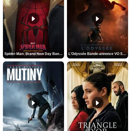
Spider-Man: Brand New Day Bande-annonce VO STFR
L'Odyssée Bande-annonce VO STFR