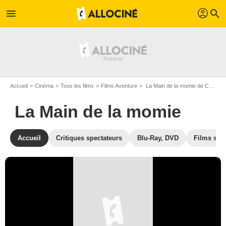
profil
menu
search
Accueil
Cinéma
Tous les films
Films Aventure
La Main de la momie de Christy Cabanne
La Main de la momie
Accueil
Critiques spectateurs
Blu-Ray, DVD
Films simi