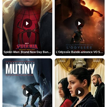
Spider-Man: Brand New Day Bande-annonce VO STFR
L'Odyssée Bande-annonce VO STFR