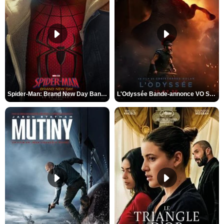
Spider-Man: Brand New Day Bande-annonce VO STFR
L'Odyssée Bande-annonce VO STFR