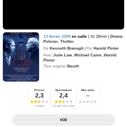
13 février 2008
en salle
|
1h 28min
|
Drame
,
Policier
,
Thriller
De
Kenneth Branagh
Par
Harold Pinter
|
Avec
Jude Law
,
Michael Caine
,
Harold
Pinter
Titre original
Sleuth
Presse
Spectateurs
Mes amis
2,3
2,4
--
7 critiques
721 notes, 120 critiques
VOD