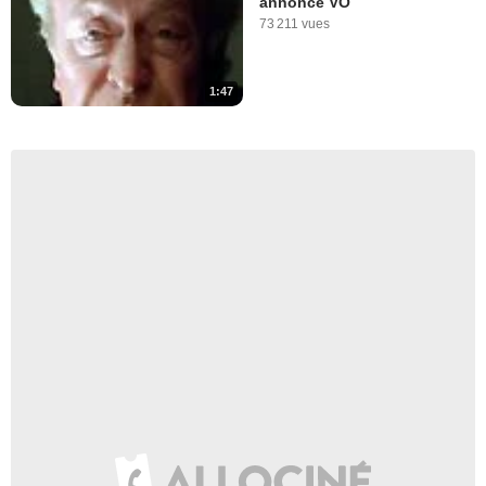
annonce VO
73 211 vues
1:47