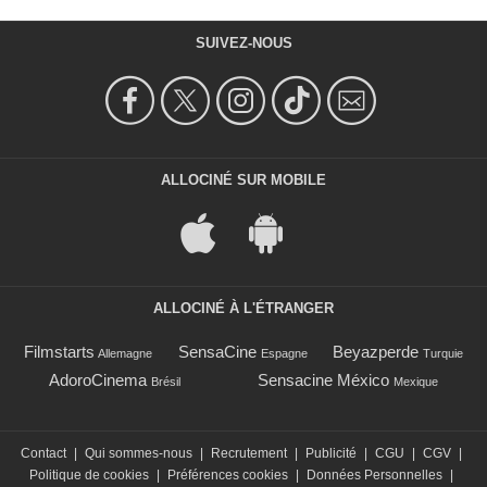
SUIVEZ-NOUS
ALLOCINÉ SUR MOBILE
ALLOCINÉ À L'ÉTRANGER
Filmstarts
SensaCine
Beyazperde
Allemagne
Espagne
Turquie
AdoroCinema
Sensacine México
Brésil
Mexique
Contact
|
Qui sommes-nous
|
Recrutement
|
Publicité
|
CGU
|
CGV
|
Politique de cookies
|
Préférences cookies
|
Données Personnelles
|