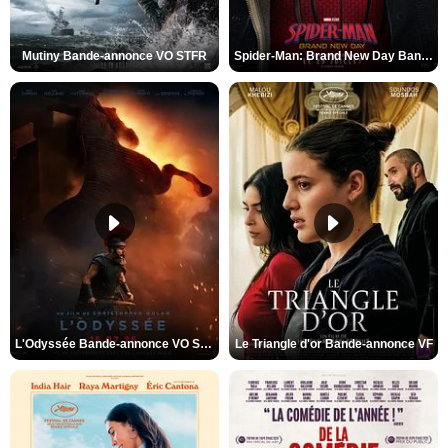
Mutiny Bande-annonce VO STFR
Spider-Man: Brand New Day Bande-annonce VO STFR
L'Odyssée Bande-annonce VO STFR
Le Triangle d'or Bande-annonce VF