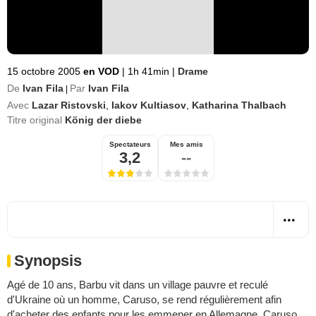
15 octobre 2005
en VOD
|
1h 41min
|
Drame
De
Ivan Fila
Par
Ivan Fila
|
Avec
Lazar Ristovski
,
Iakov Kultiasov
,
Katharina Thalbach
Titre original
König der diebe
Spectateurs
Mes amis
3,2
--
Synopsis
Agé de 10 ans, Barbu vit dans un village pauvre et reculé
d'Ukraine où un homme, Caruso, se rend régulièrement afin
d'acheter des enfants pour les emmener en Allemagne. Caruso