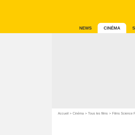
NEWS
CINÉMA
S
Accueil
Cinéma
Tous les films
Films Science F