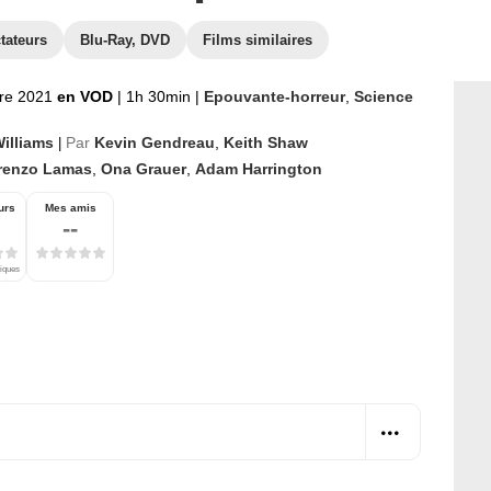
tateurs
Blu-Ray, DVD
Films similaires
re 2021
en VOD
|
1h 30min
|
Epouvante-horreur
,
Science
Williams
Par
Kevin Gendreau
,
Keith Shaw
|
renzo Lamas
,
Ona Grauer
,
Adam Harrington
urs
Mes amis
--
tiques