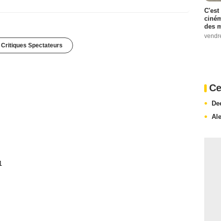
C'est
ciném
des m
vendr
 Critiques Spectateurs
Ce
De
Ale
1