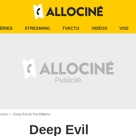
ÉRIES
STREAMING
TVACTU
VIDÉOS
VOD
iction
Deep Evil de Pat Williams
Deep Evil