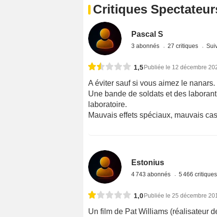
Critiques Spectateur
Pascal S
3 abonnés
27 critiques
Suiv
1,5
Publiée le 12 décembre 20
A éviter sauf si vous aimez le nanars.
Une bande de soldats et des laborant
laboratoire.
Mauvais effets spéciaux, mauvais ca
Estonius
4 743 abonnés
5 466 critique
1,0
Publiée le 25 décembre 20
Un film de Pat Williams (réalisateur d