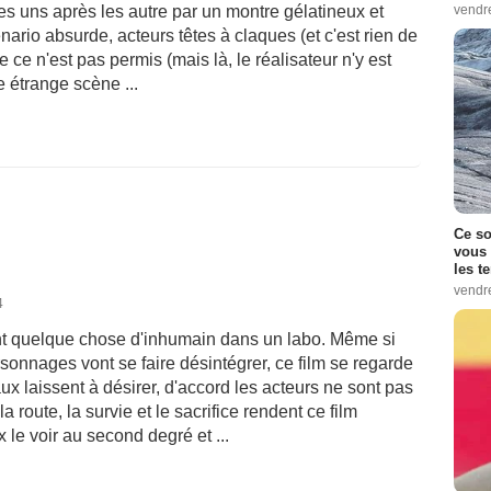
vendr
 les uns après les autre par un montre gélatineux et
nario absurde, acteurs têtes à claques (et c'est rien de
e ce n'est pas permis (mais là, le réalisateur n'y est
 étrange scène ...
Ce so
vous 
les t
vendr
4
t quelque chose d'inhumain dans un labo. Même si
ersonnages vont se faire désintégrer, ce film se regarde
ux laissent à désirer, d'accord les acteurs ne sont pas
a route, la survie et le sacrifice rendent ce film
 le voir au second degré et ...