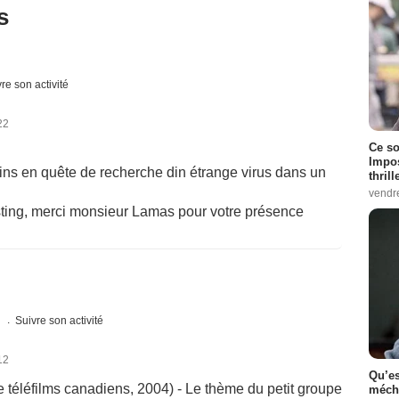
s
re son activité
22
Ce so
Impos
ins en quête de recherche din étrange virus dans un
thrill
vendr
sting, merci monsieur Lamas pour votre présence
s
Suivre son activité
12
Qu’es
e téléfilms canadiens, 2004) - Le thème du petit groupe
méch