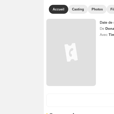
Accueil
Casting
Photos
Fi
Date de 
De
Dona
Avec
Ti