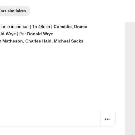
lms similaires
sortie inconnue
|
1h 48min
|
Comédie
,
Drame
ld Wrye
Par
Donald Wrye
|
m Matheson
,
Charles Haid
,
Michael Sacks