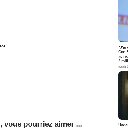
age
"J'ai
Gad E
actri
2 mil
jeudi 
, vous pourriez aimer ...
Under