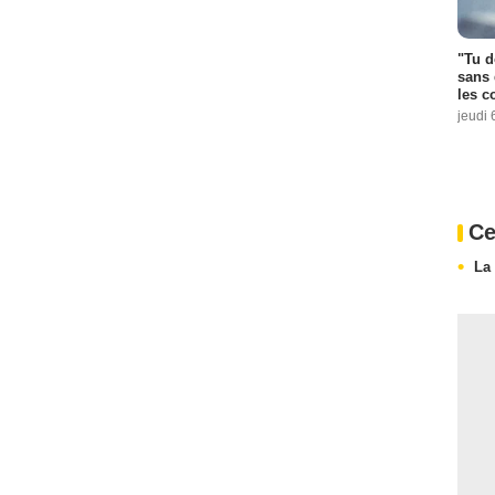
"Tu d
sans 
les c
jeudi 
Ce
La