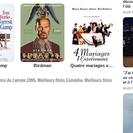
décou
l’été
jeudi 
ump
Birdman
Quatre mariages et un enterrement
"J'ai
vu ce
ilms de l'année 1984
,
Meilleurs films Comédie
,
Meilleurs films
et il 
jeudi 