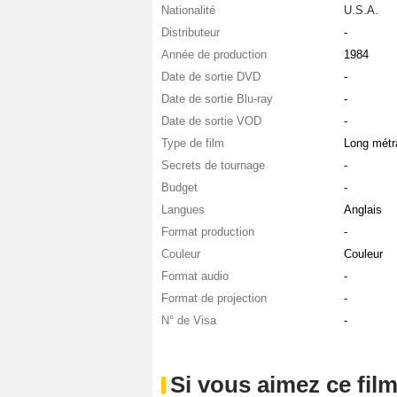
Nationalité
U.S.A.
Distributeur
-
Année de production
1984
Date de sortie DVD
-
Date de sortie Blu-ray
-
Date de sortie VOD
-
Type de film
Long métr
Secrets de tournage
-
Budget
-
Langues
Anglais
Format production
-
Couleur
Couleur
Format audio
-
Format de projection
-
N° de Visa
-
Si vous aimez ce film