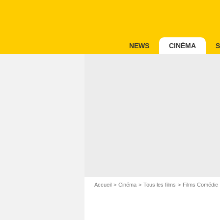
NEWS
CINÉMA
S
Accueil
Cinéma
Tous les films
Films Comédie