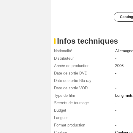
Casting
Infos techniques
Nationalité
Allemagn
Distributeur
-
Année de production
2006
Date de sortie DVD
-
Date de sortie Blu-ray
-
Date de sortie VOD
-
Type de film
Long métr
Secrets de tournage
-
Budget
-
Langues
-
Format production
-
Couleur
Couleur e