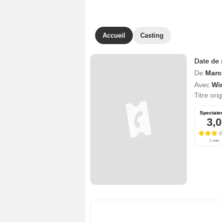
Accueil
Casting
Date de 
De
Marc
Avec
Wi
Titre ori
Spectate
3,0
1 note