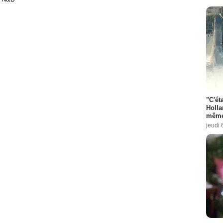
"C'éta
Holla
même
jeudi 