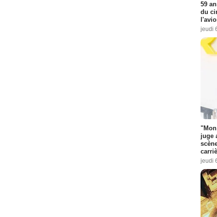
59 an
du ci
l'avi
jeudi 
"Mon 
juge 
scène
carri
jeudi 