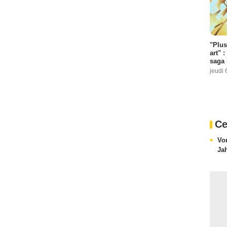
"Plus
art" :
saga 
jeudi 
Ce
Vo
Ja