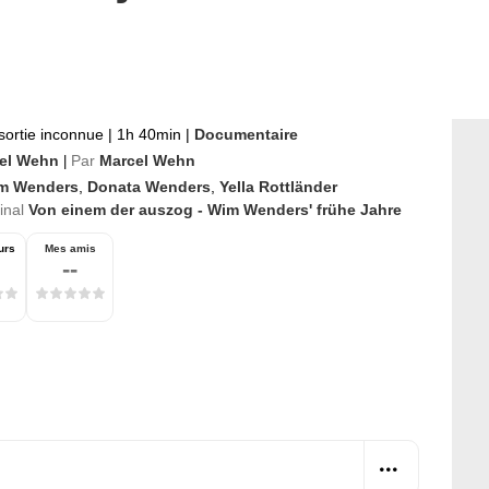
sortie inconnue
|
1h 40min
|
Documentaire
el Wehn
Par
Marcel Wehn
|
m Wenders
,
Donata Wenders
,
Yella Rottländer
ginal
Von einem der auszog - Wim Wenders' frühe Jahre
urs
Mes amis
--