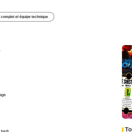
 complet et équipe technique
e
age
To
t N&B