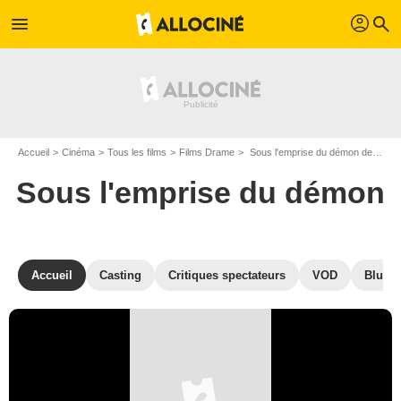
profil
menu
search
Accueil
Cinéma
Tous les films
Films Drame
Sous l'emprise du démon de Roy Boulting
Sous l'emprise du démon
Accueil
Casting
Critiques spectateurs
VOD
Blu-Ra