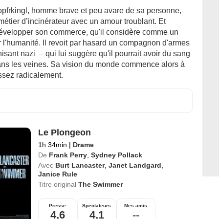
pfrkingl, homme brave et peu avare de sa personne,
étier d’incinérateur avec un amour troublant. Et
évelopper son commerce, qu'il considère comme un
r l'humanité. Il revoit par hasard un compagnon d'armes
isant nazi – qui lui suggère qu'il pourrait avoir du sang
ns les veines. Sa vision du monde commence alors à
ssez radicalement.
Le Plongeon
1h 34min
|
Drame
De
Frank Perry
,
Sydney Pollack
Avec
Burt Lancaster
,
Janet Landgard
,
Janice Rule
Titre original
The Swimmer
Presse
Spectateurs
Mes amis
4,6
4,1
--