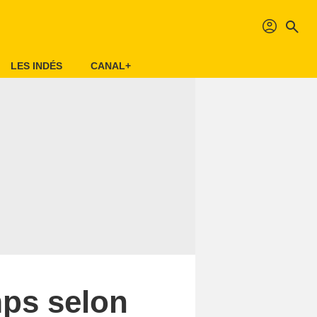
profil
search
LES INDÉS
CANAL+
mps selon