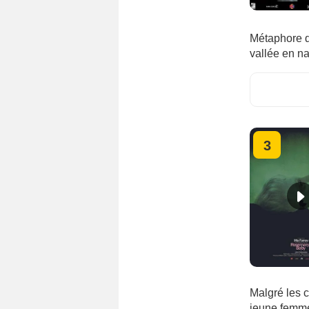
Métaphore de
vallée en na
3
Malgré les 
jeune femme