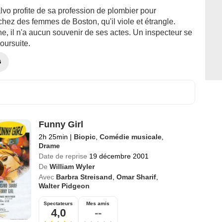
vo profite de sa profession de plombier pour
 chez des femmes de Boston, qu'il viole et étrangle.
e, il n'a aucun souvenir de ses actes. Un inspecteur se
oursuite.
G
Funny Girl
2h 25min
|
Biopic
,
Comédie musicale
,
Drame
Date de reprise
19 décembre 2001
De
William Wyler
Avec
Barbra Streisand
,
Omar Sharif
,
Walter Pidgeon
Spectateurs
Mes amis
4,0
--