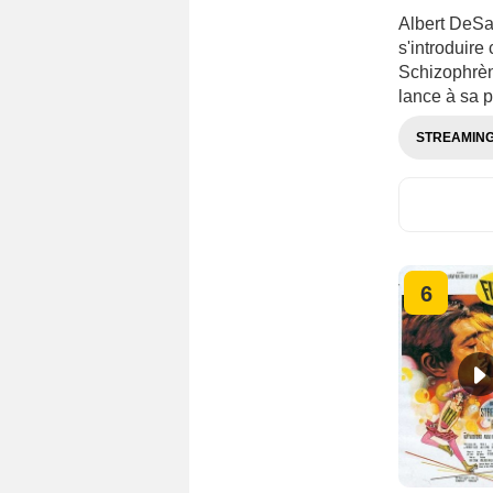
Albert DeSal
s'introduire
Schizophrèn
lance à sa p
STREAMIN
6