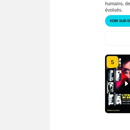
humains, dev
évolués.
VOIR SUR 
5