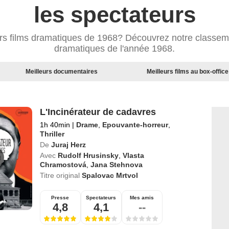
les spectateurs
urs films dramatiques de 1968? Découvrez notre classeme
dramatiques de l'année 1968.
Meilleurs documentaires
Meilleurs films au box-office
L'Incinérateur de cadavres
1h 40min
|
Drame
,
Epouvante-horreur
,
Thriller
De
Juraj Herz
Avec
Rudolf Hrusinsky
,
Vlasta
Chramostová
,
Jana Stehnova
Titre original
Spalovac Mrtvol
Presse
Spectateurs
Mes amis
4,8
4,1
--