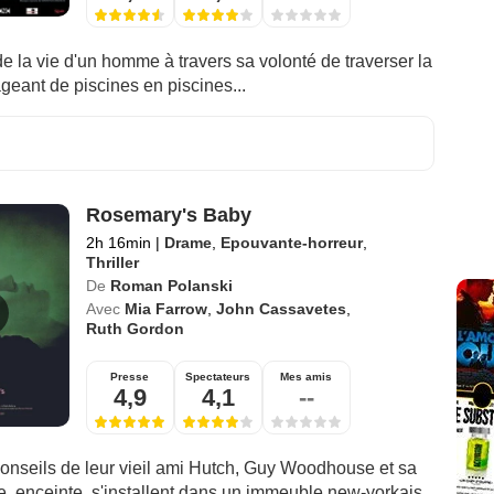
 la vie d'un homme à travers sa volonté de traverser la
geant de piscines en piscines...
Rosemary's Baby
2h 16min
|
Drame
,
Epouvante-horreur
,
Thriller
De
Roman Polanski
Avec
Mia Farrow
,
John Cassavetes
,
Ruth Gordon
Presse
Spectateurs
Mes amis
4,9
4,1
--
conseils de leur vieil ami Hutch, Guy Woodhouse et sa
, enceinte, s'installent dans un immeuble new-yorkais