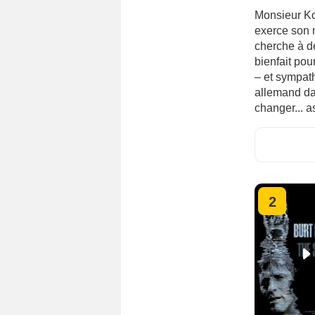
Monsieur Ko
exerce son m
cherche à d
bienfait pou
– et sympath
allemand da
changer... a
2