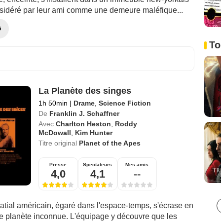
nsidéré par leur ami comme une demeure maléfique...
G
To
La Planète des singes
1h 50min
|
Drame
,
Science Fiction
De
Franklin J. Schaffner
Avec
Charlton Heston
,
Roddy
McDowall
,
Kim Hunter
Titre original
Planet of the Apes
Presse
Spectateurs
Mes amis
4,0
4,1
--
atial américain, égaré dans l'espace-temps, s'écrase en
e planète inconnue. L'équipage y découvre que les