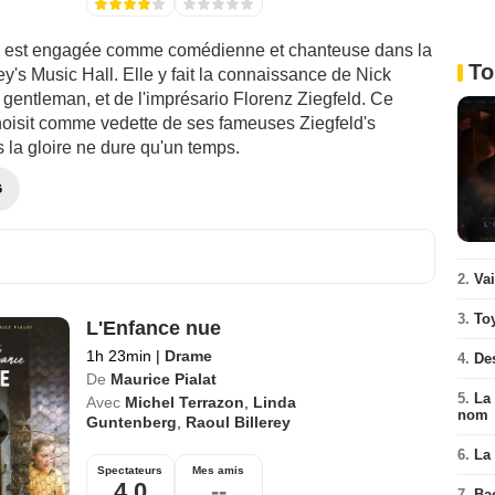
e est engagée comme comédienne et chanteuse dans la
To
's Music Hall. Elle y fait la connaissance de Nick
 gentleman, et de l'imprésario Florenz Ziegfeld. Ce
choisit comme vedette de ses fameuses Ziegfeld's
s la gloire ne dure qu'un temps.
G
2.
Va
3.
To
L'Enfance nue
1h 23min
|
Drame
4.
De
De
Maurice Pialat
5.
La 
Avec
Michel Terrazon
,
Linda
nom
Guntenberg
,
Raoul Billerey
6.
La 
Spectateurs
Mes amis
4,0
--
7.
Ba