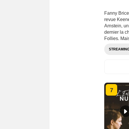
Fanny Bric
revue Keeney
Arnstein, un
dernier la 
Follies. Mai
STREAMIN
7