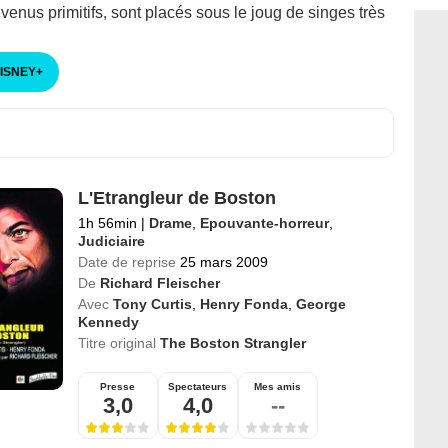
enus primitifs, sont placés sous le joug de singes très
DISNEY
+
L'Etrangleur de Boston
1h 56min
|
Drame
,
Epouvante-horreur
,
Judiciaire
Date de reprise
25 mars 2009
De
Richard Fleischer
Avec
Tony Curtis
,
Henry Fonda
,
George
Kennedy
Titre original
The Boston Strangler
Presse
Spectateurs
Mes amis
3,0
4,0
--