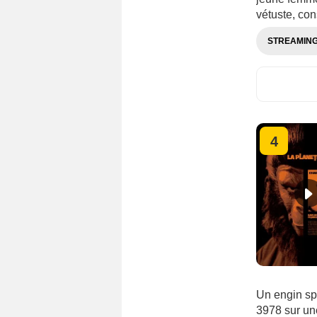
vétuste, co
STREAMIN
4
Un engin sp
3978 sur un