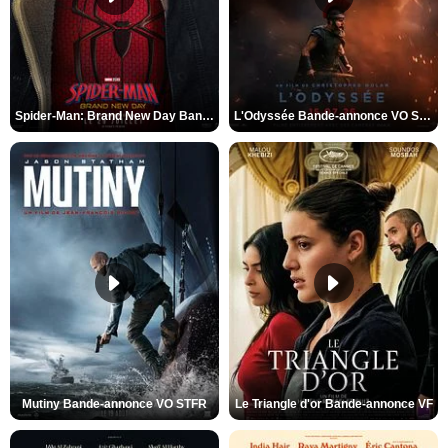
Spider-Man: Brand New Day Bande-annonce VO STFR
L'Odyssée Bande-annonce VO STFR
Mutiny Bande-annonce VO STFR
Le Triangle d'or Bande-annonce VF