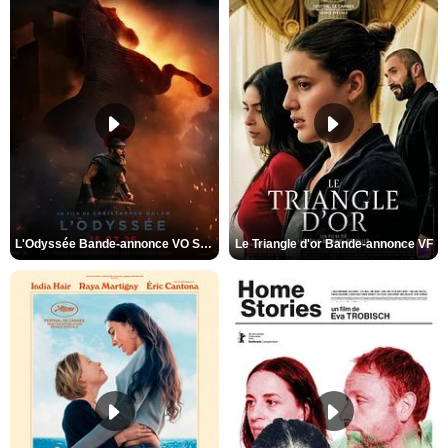
L'Odyssée Bande-annonce VO STFR
Le Triangle d'or Bande-annonce VF