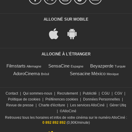
ALLOCINÉ SUR MOBILE
ALLOCINÉ À L'ÉTRANGER
Filmstarts
SensaCine
Beyazperde
Allemagne
Espagne
Turquie
AdoroCinema
Sensacine México
Brésil
Mexique
Contact
|
Qui sommes-nous
|
Recrutement
|
Publicité
|
CGU
|
CGV
|
Politique de cookies
|
Préférences cookies
|
Données Personnelles
|
Revue de presse
|
Charte d'écriture
|
Les services AlloCiné
|
Gérer Utiq
|
©AlloCiné
Retrouvez tous les horaires et infos de votre cinéma sur le numéro AlloCiné :
0 892 892 892
(0,90€/minute)