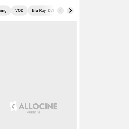
ming
VOD
Blu-Ray, DVD
Photos
Musique
Secrets de