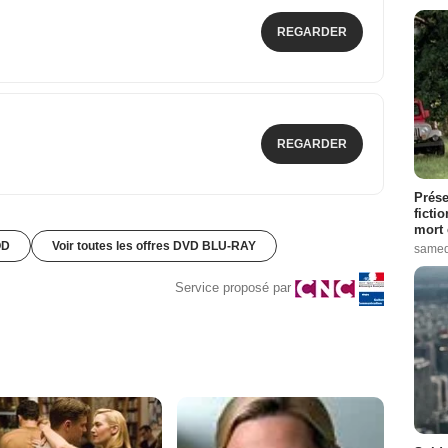
REGARDER
REGARDER
Prése
ficti
mort 
OD
Voir toutes les offres DVD BLU-RAY
samed
Service proposé par