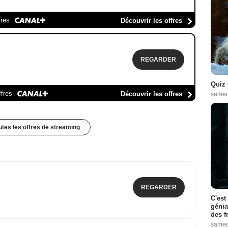
fres
Découvrir les offres
REGARDER
Quiz 
ffres
Découvrir les offres
samed
outes les offres de streaming
REGARDER
C'est
génia
des f
samed