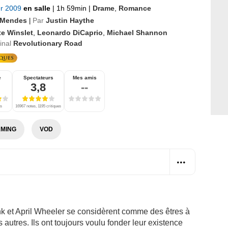
er 2009
en salle
|
1h 59min
|
Drame
,
Romance
 Mendes
Par
Justin Haythe
|
te Winslet
,
Leonardo DiCaprio
,
Michael Shannon
ginal
Revolutionary Road
e
Spectateurs
Mes amis
3,8
--
es
16967 notes, 1195 critiques
MING
VOD
k et April Wheeler se considèrent comme des êtres à
 autres. Ils ont toujours voulu fonder leur existence