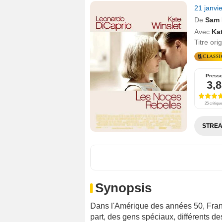
21 janvi
De
Sam
Avec
Ka
Titre ori
Press
3,8
25 critiqu
STREA
Synopsis
Dans l'Amérique des années 50, Fran
part, des gens spéciaux, différents des