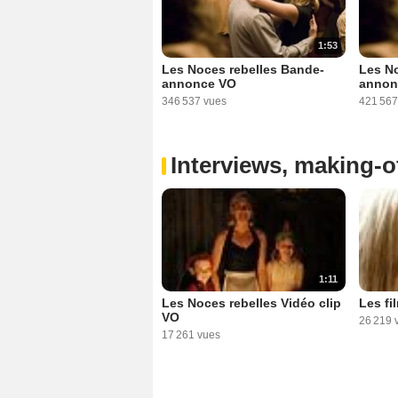
1:53
Les Noces rebelles Bande-
Les No
annonce VO
annon
346 537 vues
421 567
Interviews, making-of
1:11
Les Noces rebelles Vidéo clip
Les fi
VO
26 219 
17 261 vues