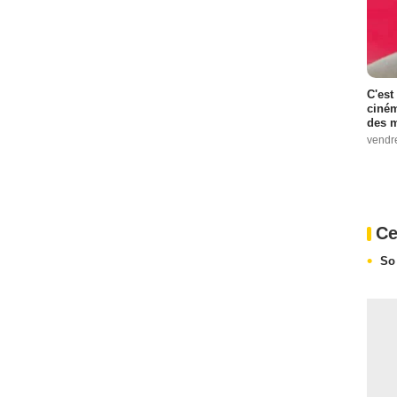
C'est
ciném
des m
vendr
Ce
So