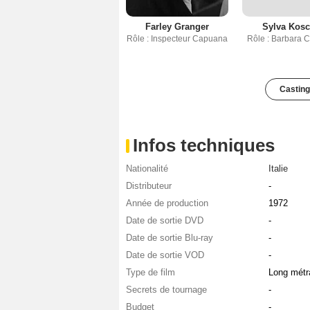
Farley Granger
Sylva Kosc
Rôle : Inspecteur Capuana
Rôle : Barbara 
Casting
Infos techniques
Nationalité
Italie
Distributeur
-
Année de production
1972
Date de sortie DVD
-
Date de sortie Blu-ray
-
Date de sortie VOD
-
Type de film
Long métr
Secrets de tournage
-
Budget
-