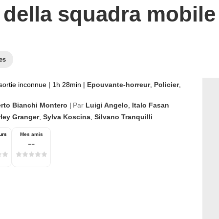
della squadra mobile
es
sortie inconnue
|
1h 28min
|
Epouvante-horreur
,
Policier
,
rto Bianchi Montero
Par
Luigi Angelo
,
Italo Fasan
|
rley Granger
,
Sylva Koscina
,
Silvano Tranquilli
urs
Mes amis
--