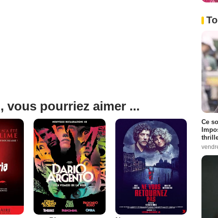
To
, vous pourriez aimer ...
Ce so
Impos
thrill
vendr