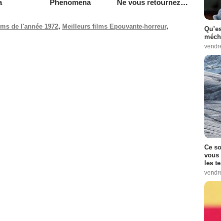
a
Phenomena
Ne vous retournez pas
ilms de l'année 1972
,
Meilleurs films Epouvante-horreur
,
Qu’es
.
méch
vendr
Ce so
vous 
les t
vendr