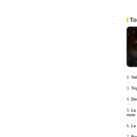
To
2.
Va
3.
To
4.
De
5.
La 
nom
6.
La 
7.
Ba