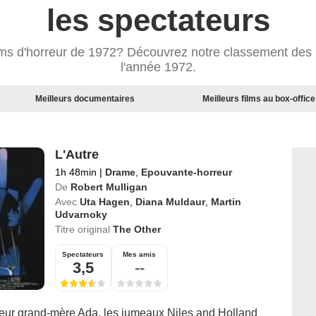
les spectateurs
ilms d'horreur de 1972? Découvrez notre classement des m
l'année 1972.
Meilleurs documentaires
Meilleurs films au box-office
L'Autre
1h 48min
|
Drame
,
Epouvante-horreur
De
Robert Mulligan
Avec
Uta Hagen
,
Diana Muldaur
,
Martin
Udvarnoky
Titre original
The Other
Spectateurs
Mes amis
3,5
--
leur grand-mère Ada, les jumeaux Niles and Holland