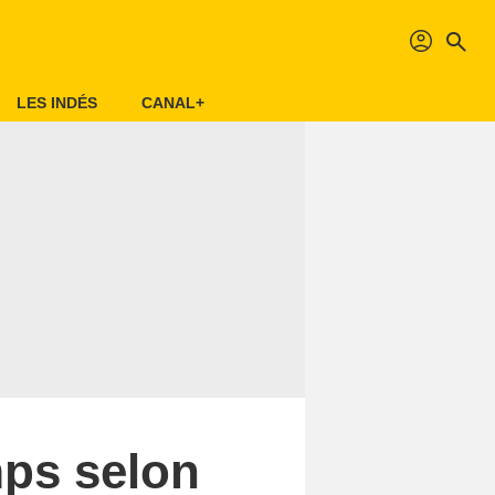
profil
search
LES INDÉS
CANAL+
mps selon