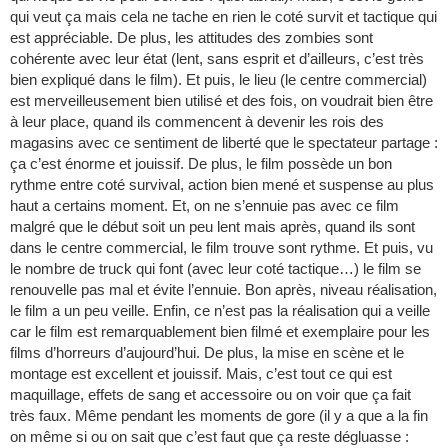
qui veut ça mais cela ne tache en rien le coté survit et tactique qui
est appréciable. De plus, les attitudes des zombies sont
cohérente avec leur état (lent, sans esprit et d’ailleurs, c’est très
bien expliqué dans le film). Et puis, le lieu (le centre commercial)
est merveilleusement bien utilisé et des fois, on voudrait bien être
à leur place, quand ils commencent à devenir les rois des
magasins avec ce sentiment de liberté que le spectateur partage :
ça c’est énorme et jouissif. De plus, le film possède un bon
rythme entre coté survival, action bien mené et suspense au plus
haut a certains moment. Et, on ne s’ennuie pas avec ce film
malgré que le début soit un peu lent mais après, quand ils sont
dans le centre commercial, le film trouve sont rythme. Et puis, vu
le nombre de truck qui font (avec leur coté tactique…) le film se
renouvelle pas mal et évite l’ennuie. Bon après, niveau réalisation,
le film a un peu veille. Enfin, ce n’est pas la réalisation qui a veille
car le film est remarquablement bien filmé et exemplaire pour les
films d’horreurs d’aujourd’hui. De plus, la mise en scène et le
montage est excellent et jouissif. Mais, c’est tout ce qui est
maquillage, effets de sang et accessoire ou on voir que ça fait
très faux. Même pendant les moments de gore (il y a que a la fin
on même si ou on sait que c’est faut que ça reste dégluasse :