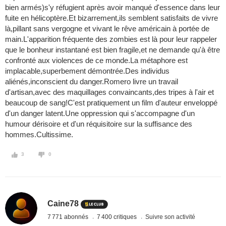
bien armés)s'y réfugient après avoir manqué d'essence dans leur
fuite en hélicoptère.Et bizarrement,ils semblent satisfaits de vivre
là,pillant sans vergogne et vivant le rêve américain à portée de
main.L'apparition fréquente des zombies est là pour leur rappeler
que le bonheur instantané est bien fragile,et ne demande qu'à être
confronté aux violences de ce monde.La métaphore est
implacable,superbement démontrée.Des individus
aliénés,inconscient du danger.Romero livre un travail
d'artisan,avec des maquillages convaincants,des tripes à l'air et
beaucoup de sang!C'est pratiquement un film d'auteur enveloppé
d'un danger latent.Une oppression qui s'accompagne d'un
humour dérisoire et d'un réquisitoire sur la suffisance des
hommes.Cultissime.
3
0
Caine78
7 771 abonnés
7 400 critiques
Suivre son activité