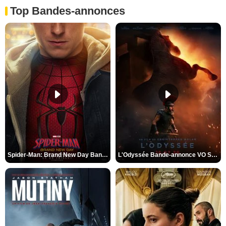
Top Bandes-annonces
Spider-Man: Brand New Day Bande-annonce VO STFR
L'Odyssée Bande-annonce VO STFR