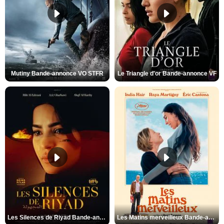
Mutiny Bande-annonce VO STFR
Le Triangle d'or Bande-annonce VF
Les Silences de Riyad Bande-annonce VO STFR
Les Matins merveilleux Bande-annonce VF