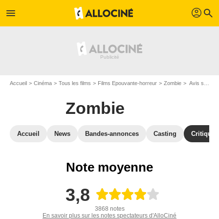
profil
menu
search
Accueil
Cinéma
Tous les films
Films Epouvante-horreur
Zombie
Avis sur Zombie
Zombie
Accueil
News
Bandes-annonces
Casting
Critiques
Note moyenne
3,8
3868 notes
En savoir plus sur les notes spectateurs d'AlloCiné