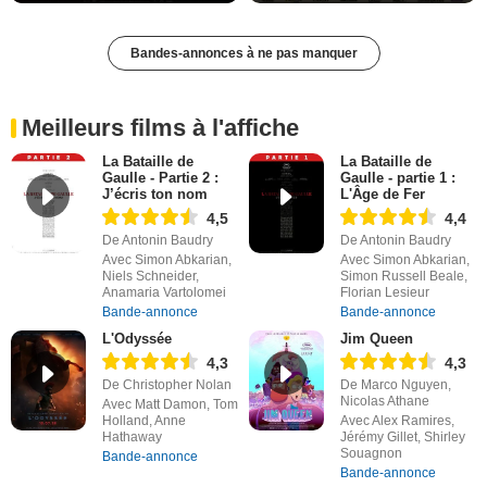
Bandes-annonces à ne pas manquer
Meilleurs films à l'affiche
La Bataille de
La Bataille de
Gaulle - Partie 2 :
Gaulle - partie 1 :
J’écris ton nom
L'Âge de Fer
4,5
4,4
De Antonin Baudry
De Antonin Baudry
Avec Simon Abkarian,
Avec Simon Abkarian,
Niels Schneider,
Simon Russell Beale,
Anamaria Vartolomei
Florian Lesieur
Bande-annonce
Bande-annonce
L'Odyssée
Jim Queen
4,3
4,3
De Christopher Nolan
De Marco Nguyen,
Nicolas Athane
Avec Matt Damon, Tom
Holland, Anne
Avec Alex Ramires,
Hathaway
Jérémy Gillet, Shirley
Souagnon
Bande-annonce
Bande-annonce