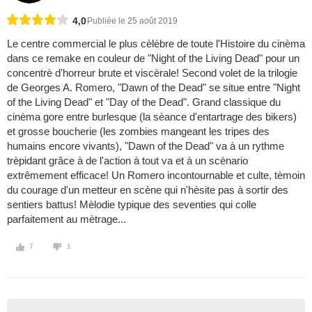
4,0
Publiée le 25 août 2019
Le centre commercial le plus cèlèbre de toute l'Histoire du cinèma
dans ce remake en couleur de "Night of the Living Dead" pour un
concentrè d'horreur brute et viscèrale! Second volet de la trilogie
de Georges A. Romero, "Dawn of the Dead" se situe entre "Night
of the Living Dead" et "Day of the Dead". Grand classique du
cinèma gore entre burlesque (la sèance d'entartrage des bikers)
et grosse boucherie (les zombies mangeant les tripes des
humains encore vivants), "Dawn of the Dead" va à un rythme
trèpidant grâce à de l'action à tout va et à un scènario
extrêmement efficace! Un Romero incontournable et culte, tèmoin
du courage d'un metteur en scène qui n'hèsite pas à sortir des
sentiers battus! Mèlodie typique des seventies qui colle
parfaitement au mètrage...
7
1