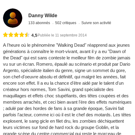
Danny Wilde
133 abonnés
502 critiques
Suivre son activité
4,5
Publiée le 11 septembre 2014
A l'heure où le phénomène "Walking Dead" réapprend aux jeunes
générations à connaître le mort-vivant, avant il y a eu "Dawn of
the Dead" qui est sans conteste le meilleur film de zombie jamais
vu sur un écran. Romero, épaulé au scénario et produit par Dario
Argento, spécialiste italien du genre, signe un sommet du gore,
son chef-d'oeuvre absolu et définitif, qui malgré les années, fait
encore son effet. Il a eu la chance d'être aidé par le talent d'un
créateur hors normes, Tom Savini, grand spécialiste des
maquillages et effets choc stupéfiants, des têtes coupées et des
membres arrachés, et ceci bien avant l'ère des effets numériques
; adulé par des hordes de fans à sa grande époque, Savini fait
parfois l'acteur, comme ici où il est le chef des motards. Les têtes
explosent, le sang gicle en filet dru, les zombies déchiquettent
leurs victimes sur fond de hard rock du groupe Goblin, et la
grande scène du centre commercial qui reste le morceau de