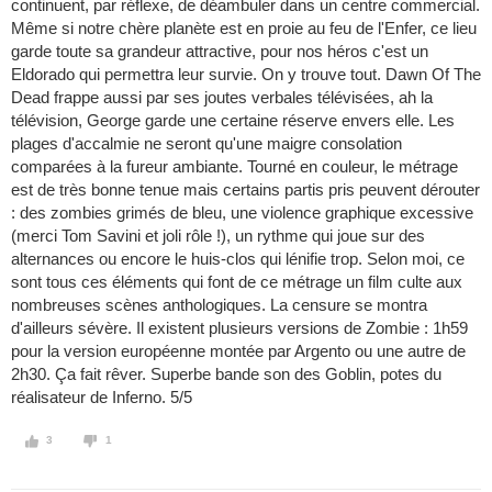
continuent, par réflexe, de déambuler dans un centre commercial.
Même si notre chère planète est en proie au feu de l'Enfer, ce lieu
garde toute sa grandeur attractive, pour nos héros c'est un
Eldorado qui permettra leur survie. On y trouve tout. Dawn Of The
Dead frappe aussi par ses joutes verbales télévisées, ah la
télévision, George garde une certaine réserve envers elle. Les
plages d'accalmie ne seront qu'une maigre consolation
comparées à la fureur ambiante. Tourné en couleur, le métrage
est de très bonne tenue mais certains partis pris peuvent dérouter
: des zombies grimés de bleu, une violence graphique excessive
(merci Tom Savini et joli rôle !), un rythme qui joue sur des
alternances ou encore le huis-clos qui lénifie trop. Selon moi, ce
sont tous ces éléments qui font de ce métrage un film culte aux
nombreuses scènes anthologiques. La censure se montra
d'ailleurs sévère. Il existent plusieurs versions de Zombie : 1h59
pour la version européenne montée par Argento ou une autre de
2h30. Ça fait rêver. Superbe bande son des Goblin, potes du
réalisateur de Inferno. 5/5
3
1