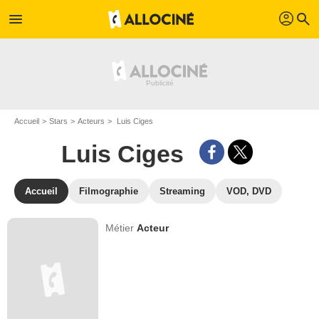
profil
menu
search
Accueil
Stars
Acteurs
Luis Ciges
Luis Ciges
Accueil
Filmographie
Streaming
VOD, DVD
Métier
Acteur