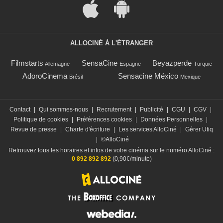
ALLOCINÉ À L'ÉTRANGER
Filmstarts
SensaCine
Beyazperde
Allemagne
Espagne
Turquie
AdoroCinema
Sensacine México
Brésil
Mexique
Contact
|
Qui sommes-nous
|
Recrutement
|
Publicité
|
CGU
|
CGV
|
Politique de cookies
|
Préférences cookies
|
Données Personnelles
|
Revue de presse
|
Charte d'écriture
|
Les services AlloCiné
|
Gérer Utiq
|
©AlloCiné
Retrouvez tous les horaires et infos de votre cinéma sur le numéro AlloCiné :
0 892 892 892
(0,90€/minute)