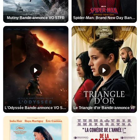
Mutiny Bande-annonce VO STFR
Spider-Man: Brand New Day Bande-annonce VO STFR
L'Odyssée Bande-annonce VO STFR
Le Triangle d'or Bande-annonce VF