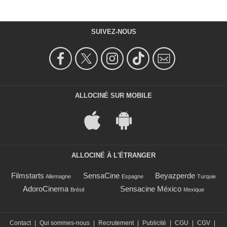
SUIVEZ-NOUS
ALLOCINÉ SUR MOBILE
ALLOCINÉ À L'ÉTRANGER
Filmstarts
SensaCine
Beyazperde
Allemagne
Espagne
Turquie
AdoroCinema
Sensacine México
Brésil
Mexique
Contact
|
Qui sommes-nous
|
Recrutement
|
Publicité
|
CGU
|
CGV
|