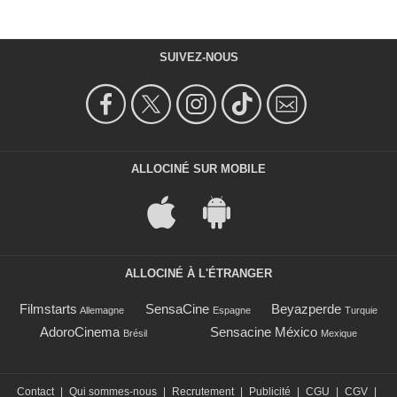
SUIVEZ-NOUS
ALLOCINÉ SUR MOBILE
ALLOCINÉ À L'ÉTRANGER
Filmstarts
SensaCine
Beyazperde
Allemagne
Espagne
Turquie
AdoroCinema
Sensacine México
Brésil
Mexique
Contact
|
Qui sommes-nous
|
Recrutement
|
Publicité
|
CGU
|
CGV
|