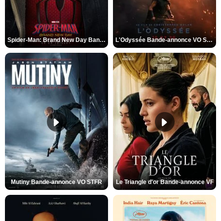
Spider-Man: Brand New Day Bande-annonce VO STFR
L'Odyssée Bande-annonce VO STFR
Mutiny Bande-annonce VO STFR
Le Triangle d'or Bande-annonce VF