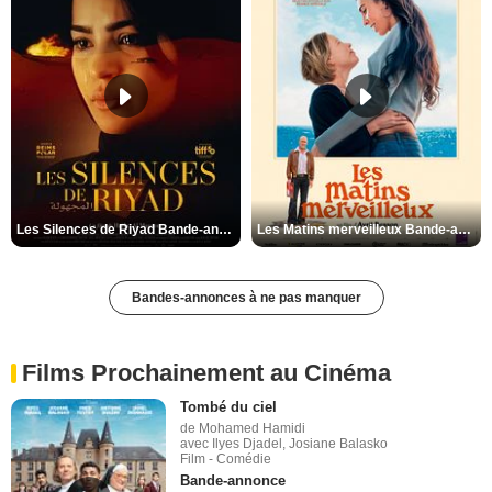
Les Silences de Riyad Bande-annonce VO STFR
Les Matins merveilleux Bande-annonce VF
Bandes-annonces à ne pas manquer
Films Prochainement au Cinéma
Tombé du ciel
de Mohamed Hamidi
avec Ilyes Djadel, Josiane Balasko
Film - Comédie
Bande-annonce