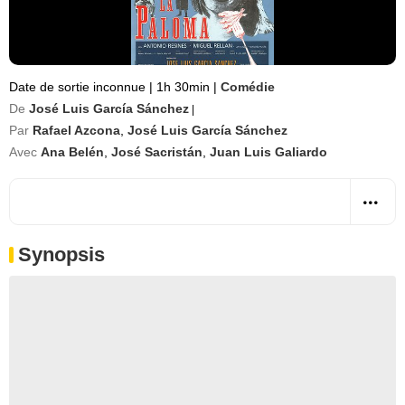
Date de sortie inconnue
|
1h 30min
|
Comédie
De
José Luis García Sánchez
|
Par
Rafael Azcona
,
José Luis García Sánchez
Avec
Ana Belén
,
José Sacristán
,
Juan Luis Galiardo
Synopsis