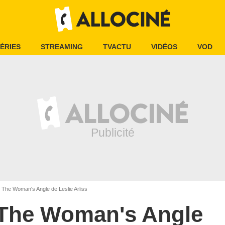
ÉRIES
STREAMING
TVACTU
VIDÉOS
VOD
The Woman's Angle de Leslie Arliss
The Woman's Angle