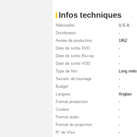
Infos techniques
Nationalité
U.S.A.
Distributeur
-
Année de production
1952
Date de sortie DVD
-
Date de sortie Blu-ray
-
Date de sortie VOD
-
Type de film
Long métr
Secrets de tournage
-
Budget
-
Langues
Anglais
Format production
-
Couleur
-
Format audio
-
Format de projection
-
N° de Visa
-