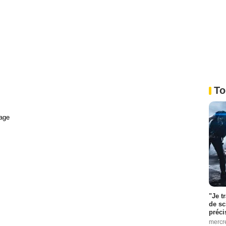
To
age
"Je t
de sc
préci
mercr