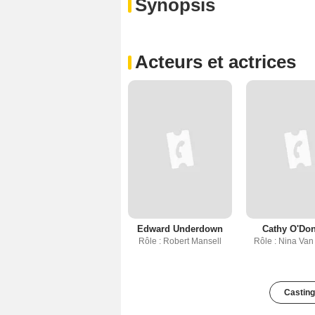
Synopsis
Acteurs et actrices
Edward Underdown
Cathy O'Don
Rôle : Robert Mansell
Rôle : Nina Va
Casting