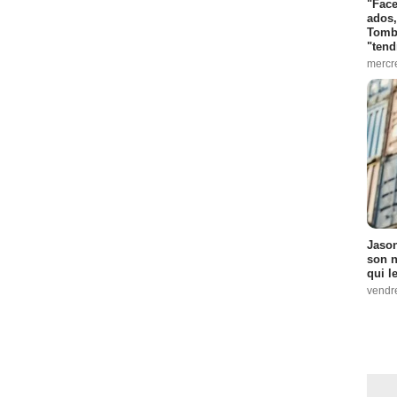
"Face
ados,
Tombo
"tend
mercr
Jason
son n
qui le
vendre