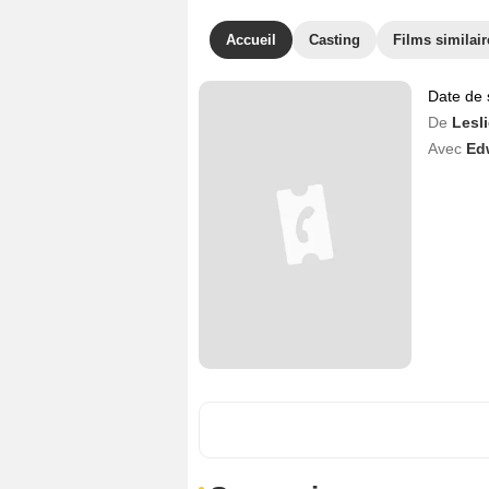
Accueil
Casting
Films similair
Date de 
De
Lesli
Avec
Ed