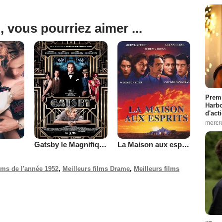
, vous pourriez aimer ...
Premi
Harbo
d'act
mercr
Gatsby le Magnifique
La Maison aux esprits
ilms de l'année 1952
,
Meilleurs films Drame
,
Meilleurs films