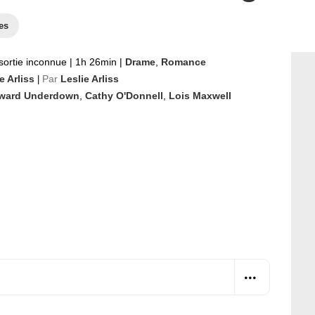
es
sortie inconnue
|
1h 26min
|
Drame
,
Romance
e Arliss
Par
Leslie Arliss
|
ward Underdown
,
Cathy O'Donnell
,
Lois Maxwell