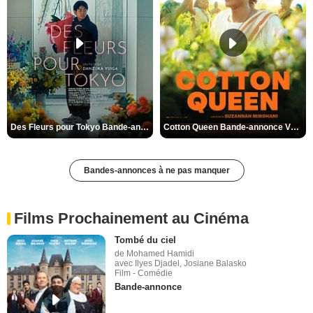
Des Fleurs pour Tokyo Bande-annonce VO STFR
Cotton Queen Bande-annonce VO STFR
Bandes-annonces à ne pas manquer
Films Prochainement au Cinéma
Tombé du ciel
de Mohamed Hamidi
avec Ilyes Djadel, Josiane Balasko
Film - Comédie
Bande-annonce