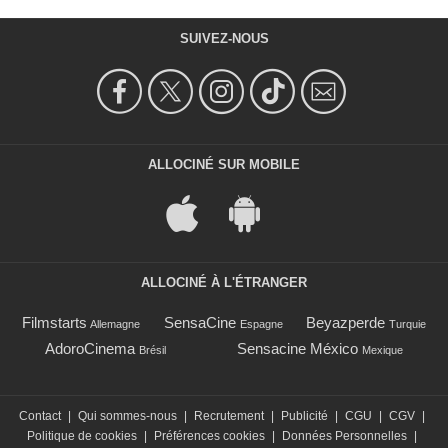
SUIVEZ-NOUS
ALLOCINÉ SUR MOBILE
ALLOCINÉ À L'ÉTRANGER
Filmstarts
SensaCine
Beyazperde
Allemagne
Espagne
Turquie
AdoroCinema
Sensacine México
Brésil
Mexique
Contact
|
Qui sommes-nous
|
Recrutement
|
Publicité
|
CGU
|
CGV
|
Politique de cookies
|
Préférences cookies
|
Données Personnelles
|