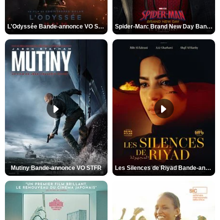
L'Odyssée Bande-annonce VO STFR
Spider-Man: Brand New Day Bande-annonce VO STFR
Mutiny Bande-annonce VO STFR
Les Silences de Riyad Bande-annonce VO STFR