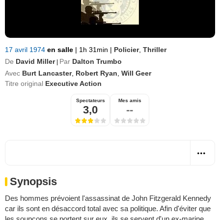
17 avril 1974
en salle
|
1h 31min
|
Policier
,
Thriller
De
David Miller
Par
Dalton Trumbo
|
Avec
Burt Lancaster
,
Robert Ryan
,
Will Geer
Titre original
Executive Action
Spectateurs
Mes amis
3,0
--
Synopsis
Des hommes prévoient l'assassinat de John Fitzgerald Kennedy
car ils sont en désaccord total avec sa politique. Afin d'éviter que
les soupçons se portent sur eux, ils se servent d'un ex-marine