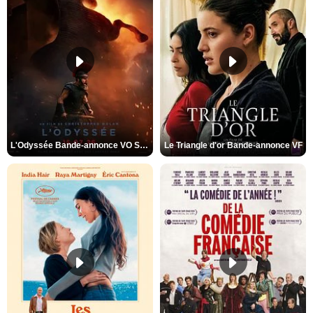
L'Odyssée Bande-annonce VO STFR
Le Triangle d'or Bande-annonce VF