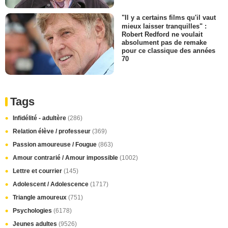
"Il y a certains films qu'il vaut
mieux laisser tranquilles" :
Robert Redford ne voulait
absolument pas de remake
pour ce classique des années
70
Tags
Infidélité - adultère
(286)
Relation élève / professeur
(369)
Passion amoureuse / Fougue
(863)
Amour contrarié / Amour impossible
(1002)
Lettre et courrier
(145)
Adolescent / Adolescence
(1717)
Triangle amoureux
(751)
Psychologies
(6178)
Jeunes adultes
(9526)