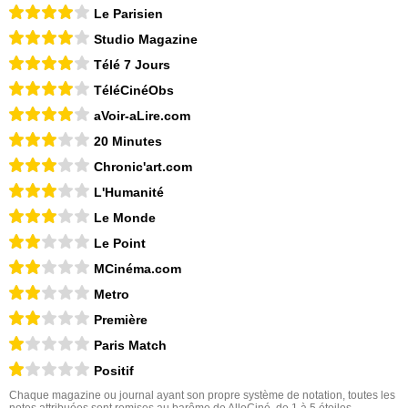
Le Parisien
Studio Magazine
Télé 7 Jours
TéléCinéObs
aVoir-aLire.com
20 Minutes
Chronic'art.com
L'Humanité
Le Monde
Le Point
MCinéma.com
Metro
Première
Paris Match
Positif
Chaque magazine ou journal ayant son propre système de notation, toutes les
notes attribuées sont remises au barême de AlloCiné, de 1 à 5 étoiles.