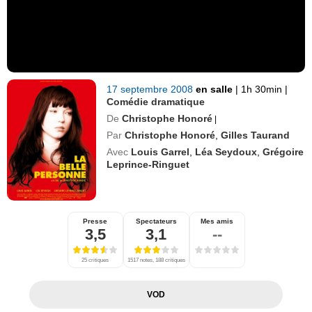
17 septembre 2008
en salle
|
1h 30min
|
Comédie dramatique
De
Christophe Honoré
|
Par
Christophe Honoré
,
Gilles Taurand
Avec
Louis Garrel
,
Léa Seydoux
,
Grégoire
Leprince-Ringuet
Presse
Spectateurs
Mes amis
3,5
3,1
--
25 critiques
1517 notes, 188 critiques
VOD