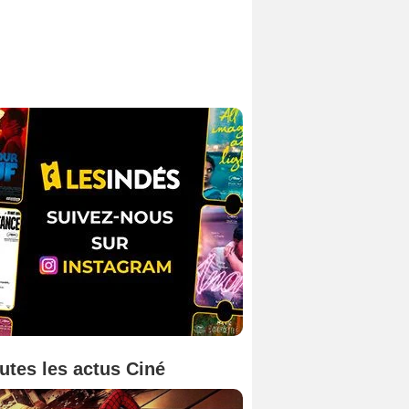
utes les actus Ciné