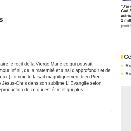
"J'ai
Gad E
actri
s
2 mil
jeudi 
Ce
aire le récit de la Vierge Marie ce qui pouvait
Ma
our infini , de la maternité et ainsi d'approfondir et de
Ma
gieux ( comme le faisait magnifiquement bien Pier
de Jésus-Chris dans son sublime L' Evangile selon
production de ce qui est écrit et qui plus ...