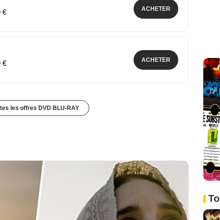
ACHETER
9 €
ACHETER
9 €
utes les offres DVD BLU-RAY
To