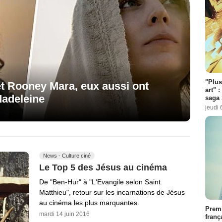
"Plus
t Rooney Mara, eux aussi ont
art" :
Madeleine
saga 
jeudi 
News - Culture ciné
Le Top 5 des Jésus au cinéma
De "Ben-Hur" à "L'Evangile selon Saint
Matthieu", retour sur les incarnations de Jésus
au cinéma les plus marquantes.
Premi
mardi 14 juin 2016
franç