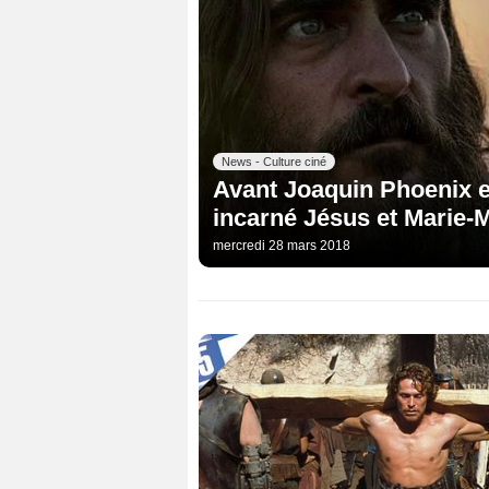
News - Culture ciné
Avant Joaquin Phoenix e
incarné Jésus et Marie-
mercredi 28 mars 2018