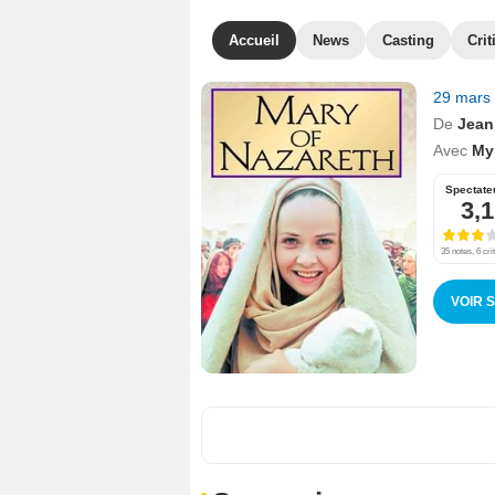
Accueil
News
Casting
Crit
29 mars
De
Jean
Avec
My
Spectate
3,1
35 notes, 6 cri
VOIR 