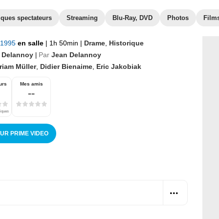
iques spectateurs
Streaming
Blu-Ray, DVD
Photos
Films
 1995
en salle
|
1h 50min
|
Drame
,
Historique
 Delannoy
Par
Jean Delannoy
|
riam Müller
,
Didier Bienaime
,
Eric Jakobiak
urs
Mes amis
--
tiques
SUR PRIME VIDEO