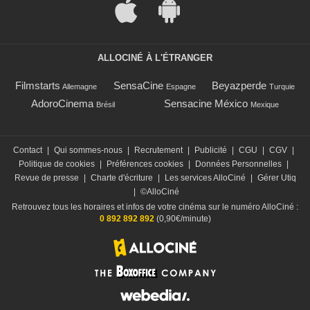
ALLOCINÉ À L'ÉTRANGER
Filmstarts
SensaCine
Beyazperde
Allemagne
Espagne
Turquie
AdoroCinema
Sensacine México
Brésil
Mexique
Contact
|
Qui sommes-nous
|
Recrutement
|
Publicité
|
CGU
|
CGV
|
Politique de cookies
|
Préférences cookies
|
Données Personnelles
|
Revue de presse
|
Charte d'écriture
|
Les services AlloCiné
|
Gérer Utiq
|
©AlloCiné
Retrouvez tous les horaires et infos de votre cinéma sur le numéro AlloCiné :
0 892 892 892
(0,90€/minute)