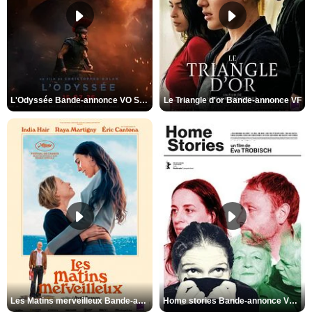
L'Odyssée Bande-annonce VO STFR
Le Triangle d'or Bande-annonce VF
Les Matins merveilleux Bande-annonce VF
Home stories Bande-annonce VO STFR