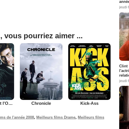
année
jeudi 
, vous pourriez aimer ...
Clint
l'act
relat
jeudi 
Harry Potter et l'Ordre du Phénix
Chronicle
Kick-Ass
ilms de l'année 2008
,
Meilleurs films Drame
,
Meilleurs films