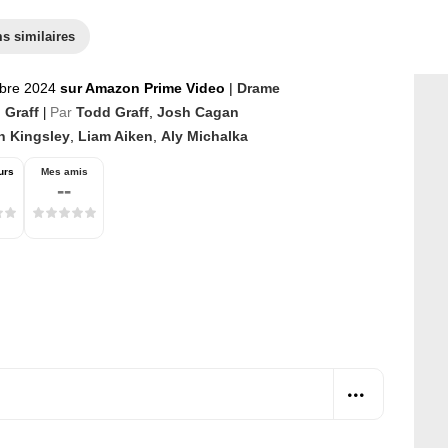
s similaires
bre 2024
sur Amazon Prime Video
|
Drame
 Graff
Par
Todd Graff
,
Josh Cagan
|
n Kingsley
,
Liam Aiken
,
Aly Michalka
urs
Mes amis
--