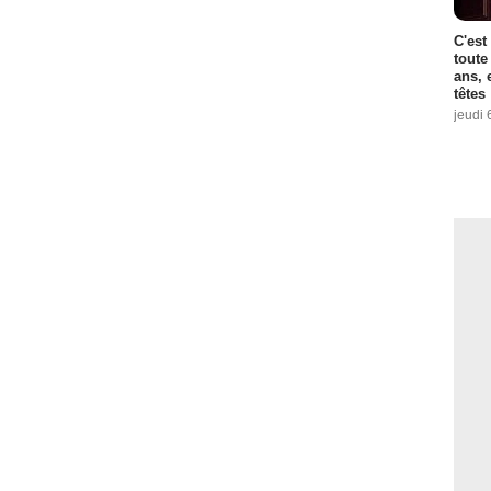
C'est
toute
ans, 
têtes
jeudi 