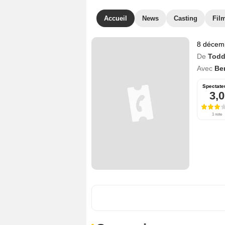
Accueil
News
Casting
Film
8 décem
De
Todd
Avec
Be
Spectate
3,0
1 note