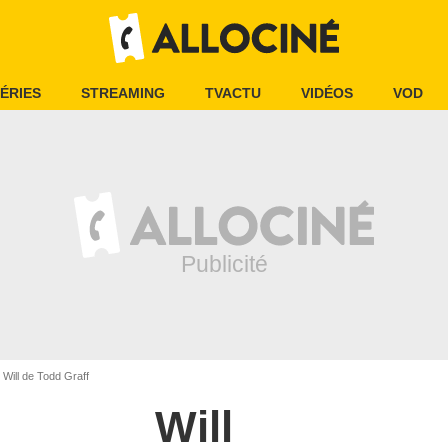
ÉRIES
STREAMING
TVACTU
VIDÉOS
VOD
Will de Todd Graff
Will