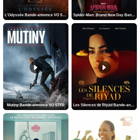
L'Odyssée Bande-annonce VO STFR
Spider-Man: Brand New Day Bande-annonce VO STFR
Mutiny Bande-annonce VO STFR
Les Silences de Riyad Bande-annonce VO STFR