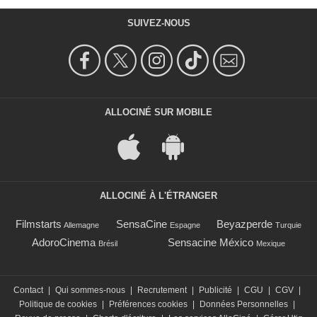
SUIVEZ-NOUS
ALLOCINÉ SUR MOBILE
ALLOCINÉ À L'ÉTRANGER
Filmstarts
SensaCine
Beyazperde
Allemagne
Espagne
Turquie
AdoroCinema
Sensacine México
Brésil
Mexique
Contact
|
Qui sommes-nous
|
Recrutement
|
Publicité
|
CGU
|
CGV
|
Politique de cookies
|
Préférences cookies
|
Données Personnelles
|