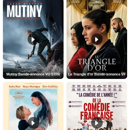
Mutiny Bande-annonce VO STFR
Le Triangle d'or Bande-annonce VF