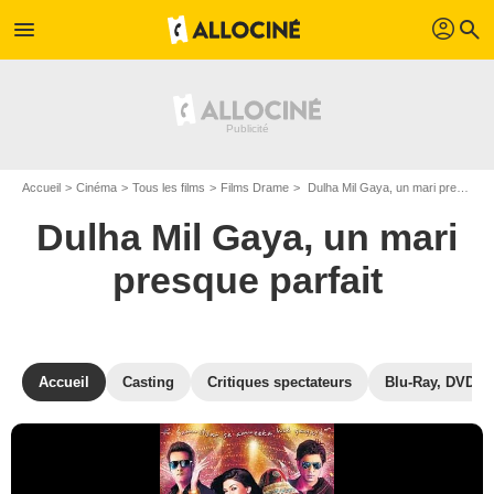
profil
menu
search
Accueil
Cinéma
Tous les films
Films Drame
Dulha Mil Gaya, un mari presque parfait de Mudassar Aziz
Dulha Mil Gaya, un mari
presque parfait
Accueil
Casting
Critiques spectateurs
Blu-Ray, DVD