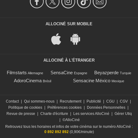
ALLOCINÉ SUR MOBILE
ALLOCINÉ À L'ÉTRANGER
Filmstarts
SensaCine
Beyazperde
Allemagne
Espagne
Turquie
AdoroCinema
Sensacine México
Brésil
Mexique
Contact
|
Qui sommes-nous
|
Recrutement
|
Publicité
|
CGU
|
CGV
|
Politique de cookies
|
Préférences cookies
|
Données Personnelles
|
Revue de presse
|
Charte d'écriture
|
Les services AlloCiné
|
Gérer Utiq
|
©AlloCiné
Retrouvez tous les horaires et infos de votre cinéma sur le numéro AlloCiné :
0 892 892 892
(0,90€/minute)