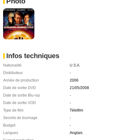
Photo
Infos techniques
Nationalité
U.S.A.
Distributeur
-
Année de production
2006
Date de sortie DVD
21/05/2008
Date de sortie Blu-ray
-
Date de sortie VOD
-
Type de film
Télefilm
Secrets de tournage
-
Budget
-
Langues
Anglais