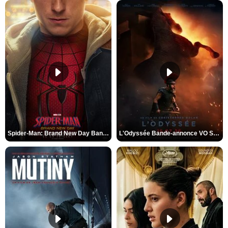
Spider-Man: Brand New Day Bande-annonce VO STFR
L'Odyssée Bande-annonce VO STFR