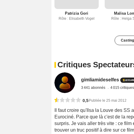
Patrizia Gori
Malisa Lo
Rôle : Elisabeth Vogel
Rôle : Helga S
Casting
Critiques Spectateur
gimliamideselfes
3 441 abonnés
4 015 critique
0,5
Publiée le 25 mai 2012
Il faut croire qu'Ilsa la Louve des SS
Eurociné. Parce que là c'est de la re
surpris. Je vais aller très vite : ce fi
trouver un truc positif à dire sur ce f