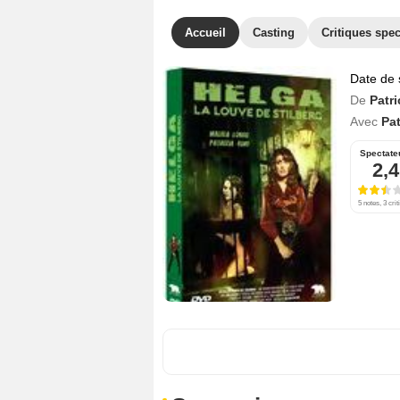
Accueil
Casting
Critiques spec
Date de 
De
Patr
Avec
Pat
Spectate
2,4
5 notes, 3 crit