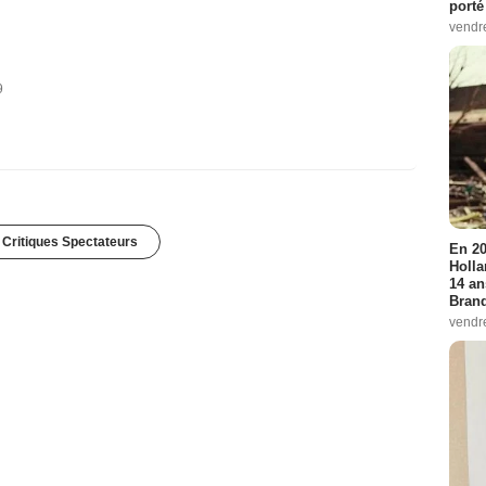
porté
vendr
9
 Critiques Spectateurs
En 20
Holla
14 an
Bran
vendr