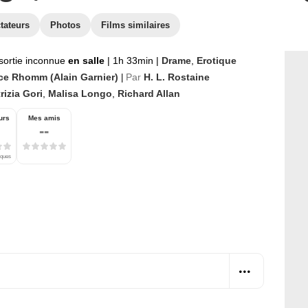
tateurs
Photos
Films similaires
sortie inconnue
en salle
|
1h 33min
|
Drame
,
Erotique
ice Rhomm (Alain Garnier)
Par
H. L. Rostaine
|
rizia Gori
,
Malisa Longo
,
Richard Allan
urs
Mes amis
--
iques