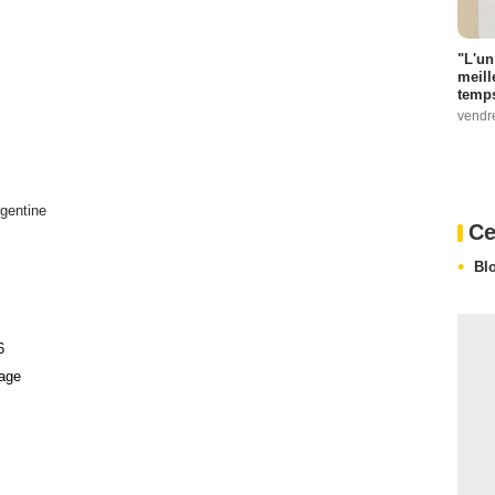
"L'un
meill
temps
vendr
gentine
Ce
Bl
6
age