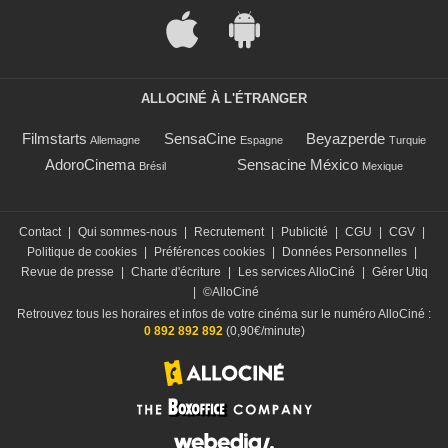
ALLOCINÉ À L'ÉTRANGER
Filmstarts
SensaCine
Beyazperde
Allemagne
Espagne
Turquie
AdoroCinema
Sensacine México
Brésil
Mexique
Contact
|
Qui sommes-nous
|
Recrutement
|
Publicité
|
CGU
|
CGV
|
Politique de cookies
|
Préférences cookies
|
Données Personnelles
|
Revue de presse
|
Charte d'écriture
|
Les services AlloCiné
|
Gérer Utiq
|
©AlloCiné
Retrouvez tous les horaires et infos de votre cinéma sur le numéro AlloCiné :
0 892 892 892
(0,90€/minute)