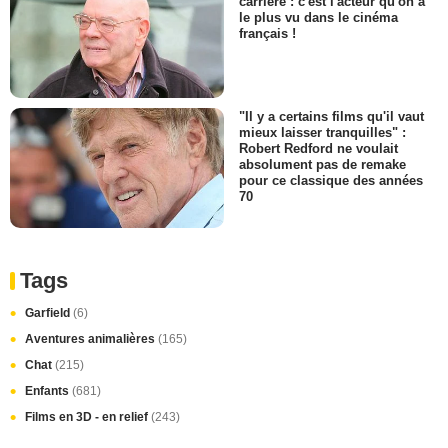
carrière : c'est l'acteur qu'on a
le plus vu dans le cinéma
français !
"Il y a certains films qu'il vaut
mieux laisser tranquilles" :
Robert Redford ne voulait
absolument pas de remake
pour ce classique des années
70
Tags
Garfield
(6)
Aventures animalières
(165)
Chat
(215)
Enfants
(681)
Films en 3D - en relief
(243)