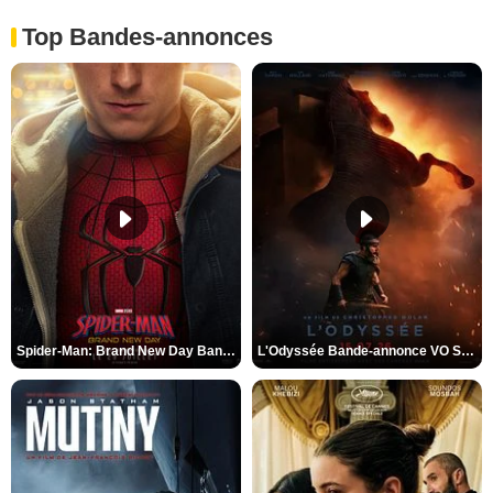
Top Bandes-annonces
Spider-Man: Brand New Day Bande-annonce VO STFR
L'Odyssée Bande-annonce VO STFR