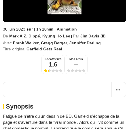
30 juin 2023
sur
|
1h 10min
|
Animation
De
Mark A.Z. Dippé
,
Kyung Ho Lee
Par
Jim Davis (II)
|
Avec
Frank Welker
,
Gregg Berger
,
Jennifer Darling
Titre original
Garfield Gets Real
Spectateurs
Mes amis
1,6
--
Synopsis
Fatigué de n'être qu'un dessin de BD, Garfield s'échappe de la
page et s'aventure dans le "vrai monde". Alors qu'il vit comme un
chat domestique normal, il apprend que le comic sera annulé s'il