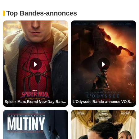
Top Bandes-annonces
Spider-Man: Brand New Day Bande-annonce VO STFR
L'Odyssée Bande-annonce VO STFR