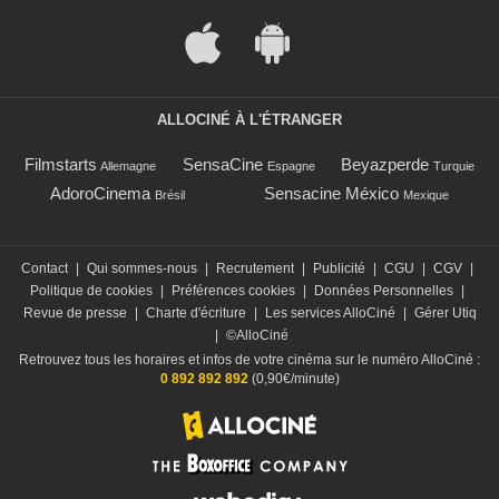
ALLOCINÉ À L'ÉTRANGER
Filmstarts
SensaCine
Beyazperde
Allemagne
Espagne
Turquie
AdoroCinema
Sensacine México
Brésil
Mexique
Contact
|
Qui sommes-nous
|
Recrutement
|
Publicité
|
CGU
|
CGV
|
Politique de cookies
|
Préférences cookies
|
Données Personnelles
|
Revue de presse
|
Charte d'écriture
|
Les services AlloCiné
|
Gérer Utiq
|
©AlloCiné
Retrouvez tous les horaires et infos de votre cinéma sur le numéro AlloCiné :
0 892 892 892
(0,90€/minute)