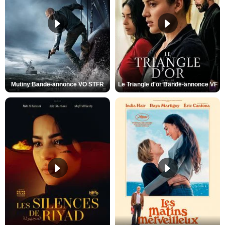
Mutiny Bande-annonce VO STFR
Le Triangle d'or Bande-annonce VF