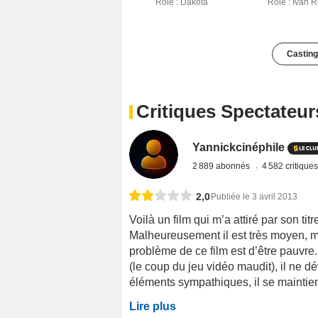
Rôle : Dakota
Rôle : Ivan R
Casting
Critiques Spectateur
Yannickcinéphile
2 889 abonnés
4 582 critique
2,0
Publiée le 3 avril 2013
Voilà un film qui m’a attiré par son t
Malheureusement il est très moyen, m
problème de ce film est d’être pauvre
(le coup du jeu vidéo maudit), il ne d
éléments sympathiques, il se maintie
Lire plus