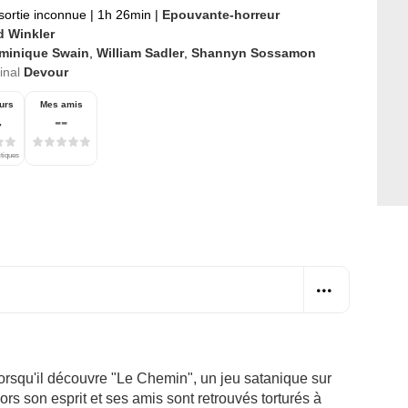
sortie inconnue
|
1h 26min
|
Epouvante-horreur
d Winkler
minique Swain
,
William Sadler
,
Shannyn Sossamon
ginal
Devour
urs
Mes amis
4
--
itiques
orsqu'il découvre "Le Chemin", un jeu satanique sur
lors son esprit et ses amis sont retrouvés torturés à