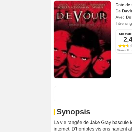
Date de 
De
Davi
Avec
Do
Titre ori
Spectate
2,
55 notes, 12 cr
Synopsis
La vie rangée de Jake Gray bascule l
internet. D'horribles visions hantent a