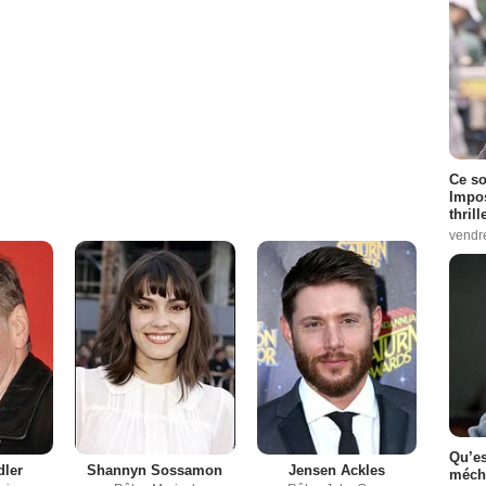
Ce so
Impos
thrill
vendr
Qu’es
dler
Shannyn Sossamon
Jensen Ackles
méch