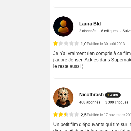
Laura Bld
2 abonnés
6 critiques
Suivr
1,0
Publiée le 30 août 2013
Je n'ai vraiment rien compris à ce film
j'adore Jensen Ackles dans Supernatural
le reste aussi )
Nicothrash
468 abonnés
3 309 critiques
2,5
Publiée le 17 novembre 20
Un petit film d'épouvante qui tire sur l
dire, le pitch est intéressant, on s'a