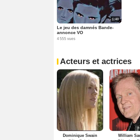
1:40
Le jeu des damnés Bande-
annonce VO
4 555 vues
Acteurs et actrices
Dominique Swain
William Sa