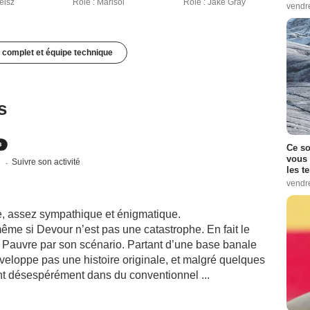
eisz
Rôle : Marisol
Rôle : Jake Gray
vendr
 complet et équipe technique
s
Ce so
vous 
s
Suivre son activité
les t
vendr
itre, assez sympathique et énigmatique.
ême si Devour n’est pas une catastrophe. En fait le
. Pauvre par son scénario. Partant d’une base banale
éveloppe pas une histoire originale, et malgré quelques
nt désespérément dans du conventionnel ...