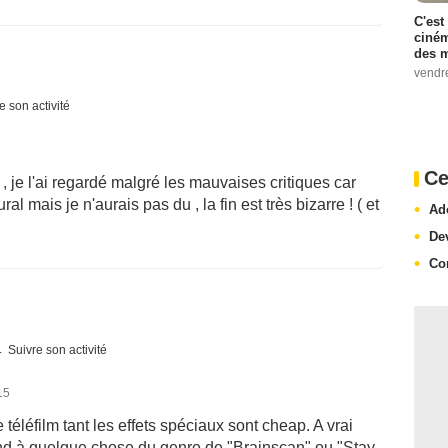
C'est
ciném
des m
vendr
e son activité
Ce
 , je l'ai regardé malgré les mauvaises critiques car
 mais je n'aurais pas du , la fin est très bizarre ! ( et
Ad
De
Co
Suivre son activité
15
e téléfilm tant les effets spéciaux sont cheap. A vrai
ttend à quelque chose du genre de "Brainscan" ou "Stay