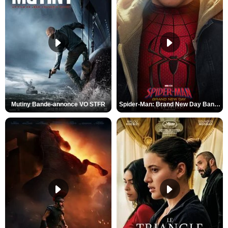
Mutiny Bande-annonce VO STFR
Spider-Man: Brand New Day Bande-annonce VO STFR