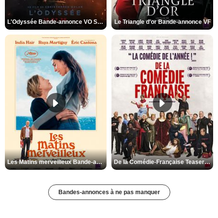
L'Odyssée Bande-annonce VO STFR
Le Triangle d'or Bande-annonce VF
Les Matins merveilleux Bande-annonce VF
De la Comédie-Française Teaser VF
Bandes-annonces à ne pas manquer