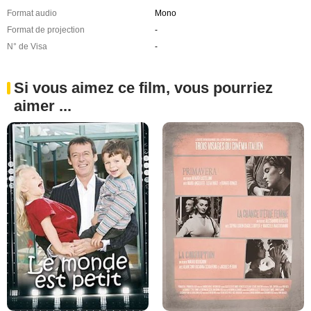
Format audio
Mono
Format de projection
-
N° de Visa
-
Si vous aimez ce film, vous pourriez
aimer ...