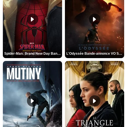
Spider-Man: Brand New Day Bande-annonce VO STFR
L'Odyssée Bande-annonce VO STFR