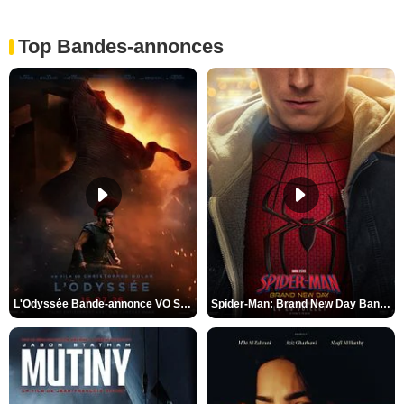
Top Bandes-annonces
L'Odyssée Bande-annonce VO STFR
Spider-Man: Brand New Day Bande-annonce VO STFR