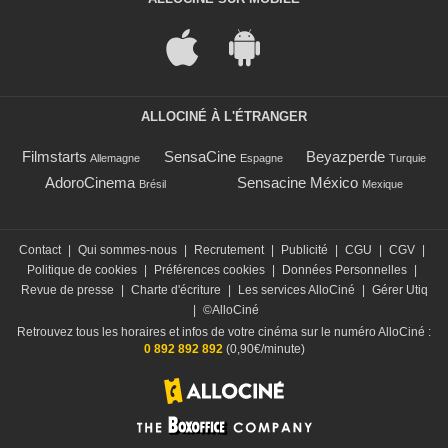
ALLOCINÉ À L'ÉTRANGER
Filmstarts
SensaCine
Beyazperde
Allemagne
Espagne
Turquie
AdoroCinema
Sensacine México
Brésil
Mexique
Contact
|
Qui sommes-nous
|
Recrutement
|
Publicité
|
CGU
|
CGV
|
Politique de cookies
|
Préférences cookies
|
Données Personnelles
|
Revue de presse
|
Charte d'écriture
|
Les services AlloCiné
|
Gérer Utiq
|
©AlloCiné
Retrouvez tous les horaires et infos de votre cinéma sur le numéro AlloCiné :
0 892 892 892
(0,90€/minute)