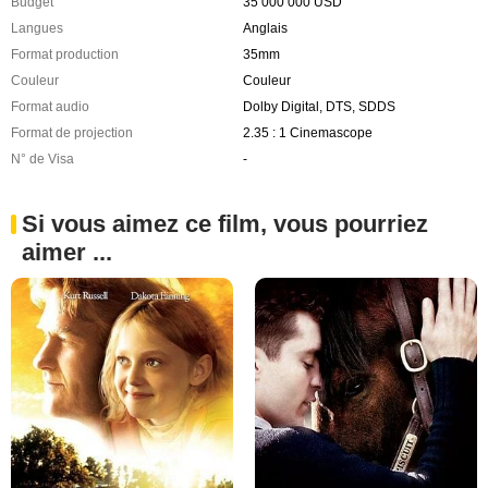
Budget
35 000 000 USD
Langues
Anglais
Format production
35mm
Couleur
Couleur
Format audio
Dolby Digital, DTS, SDDS
Format de projection
2.35 : 1 Cinemascope
N° de Visa
-
Si vous aimez ce film, vous pourriez
aimer ...